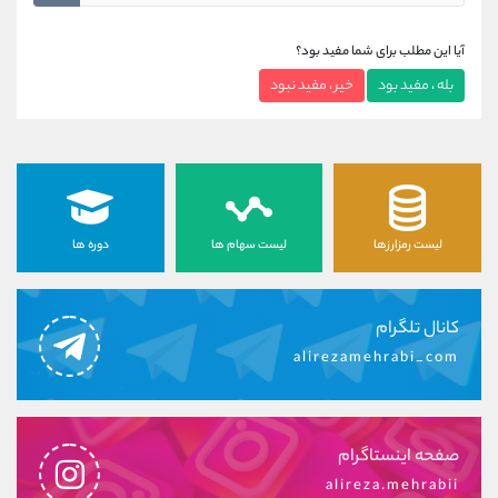
آیا این مطلب برای شما مفید بود؟
بله ، مفید بود
خیر ، مفید نبود
لیست رمزارزها
لیست سهام ها
دوره ها
کانال تلگرام
alirezamehrabi_com
صفحه اینستاگرام
alireza.mehrabii