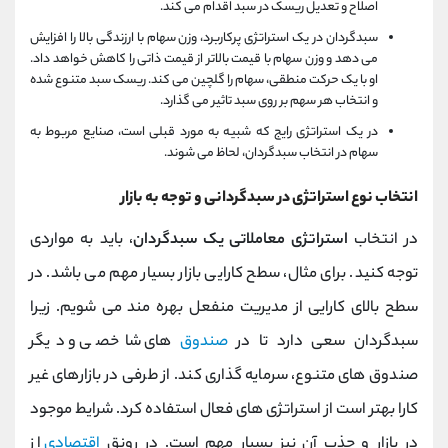
اصلاح و تعدیل ریسک در سبد اقدام می كند.
سبدگردان در یک استراتژی پركاربرد، وزن سهام با ارزندگی بالا را افزایش
می دهد و وزن سهام با قیمت بالاتر از قیمت ذاتی را كاهش خواهد داد.
او با یک حركت منطقی، سهام را گلچین می كند. ریسک سبد متنوع شده
و انتخاب هر سهم بر روی سبد تاثیر می گذارد.
در یک استراتژی رایج كه شبیه به مورد قبلی است، صنایع مربوط به
سهام در انتخاب سبدگردان، لحاظ می شوند.
انتخاب نوع استراتژی در سبدگردانی و توجه به بازار
در انتخاب
استراتژی معاملاتی یک سبدگردان
، باید به مواردی
توجه کنید. برای مثال، سطح کارایی بازار بسیار مهم می باشد. در
سطح بالای کارایی از مدیریت منفعل بهره مند می شویم. زیرا
سبدگردان سعی دارد تا در
صندوق
های شاخصی و دیگر
صندوق های متنوع، سرمایه گذاری کند. از طرفی در بازارهای غیر
کارا بهتر است از استراتژی های فعال استفاده کرد. شرایط موجود
در بازار و جذب آن نیز بسیار مهم است. در رونق
اقتصادی
از