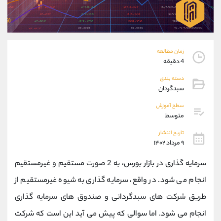
موبایل
09194198792
واتساپ
شروع گفتگو
تلگرام
@Armteam_admin_33
داخلی
118
زمان مطالعه
4 دقیقه
پشتیبان فروش
(ایمان پوراسماعیلی)
دسته بندی
موبایل
09927779040
سبدگردان
واتساپ
شروع گفتگو
سطح آموزش
تلگرام
@Armteam_admin_por
متوسط
داخلی
107
تاریخ انتشار
۹ مرداد ۱۴۰۲
اطلاعات تماس
(دفتر فروش)
سرمایه گذاری در بازار بورس، به 2 صورت مستقیم و غیرمستقیم
تلفن
021-22021030
تلفن
021-22021040
انجام می شود. در واقع، سرمایه گذاری به شیوه غیرمستقیم از
بدون پیش شماره
90001030
طریق شرکت های سبدگردانی و صندوق های سرمایه گذاری
اینستاگرام
@alireza.mehrabii
کانال تلگرام
@alirezamehrabi_com
انجام می شود. اما سوالی که پیش می آید این است که شرکت