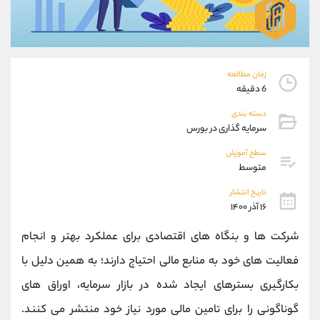
موبایل
09927779040
واتساپ
شروع گفتگو
تلگرام
@Armteam_admin_por
داخلی
107
زمان مطالعه
6 دقیقه
پشتیبان فروش
(محسن یزدی)
دسته بندی
موبایل
09304891085
سرمایه گذاری در بورس
واتساپ
شروع گفتگو
سطح آموزش
تلگرام
@Armteam_admin_103
متوسط
داخلی
103
تاریخ انتشار
۱۶ آذر ۱۴۰۰
اطلاعات تماس
(دفتر فروش)
شرکت ها و بنگاه های اقتصادی برای عملکرد بهتر و انجام
تلفن
021-22021030
تلفن
021-22021040
فعالیت های خود به منابع مالی احتیاج دارند؛ به همین دلیل با
بدون پیش شماره
90001030
بکارگیری بسترهای ایجاد شده در بازار سرمایه، اوراق های
اینستاگرام
@alireza.mehrabii
کانال تلگرام
@alirezamehrabi_com
گوناگونی را برای تامین مالی مورد نیاز خود منتشر می کنند.