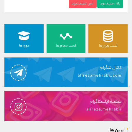
بله ، مفید بود
خیر ، مفید نبود
لیست رمزارزها
لیست سهام ها
دوره ها
کانال تلگرام
alirezamehrabi_com
صفحه اینستاگرام
alireza.mehrabii
ترین ها