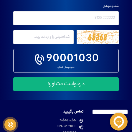
شماره موبایل
90001030
بدون پیش شماره
تماس بگیرید
تهران، زعفرانیه
021-22021030