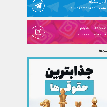
کانال تلگرام
alirezamehrabi_com
صفحه اینستاگرام
alireza.mehrabii
رین ها