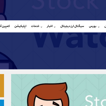
بان فروش
پشتیبان فروش
(یوسف فرخنده)
(ایمان پوراسماعیلی)
ل
بورس
سیگنال ارز دیجیتال
اخبار
خدمات
اپلیکیشن
کمپین آ
09194198792
موبایل
9927779040
شروع گفتگو
واتساپ
شروع گفتگ
@Armteam_admin_33
تلگرام
Armteam_admin_por
118
داخلی
07