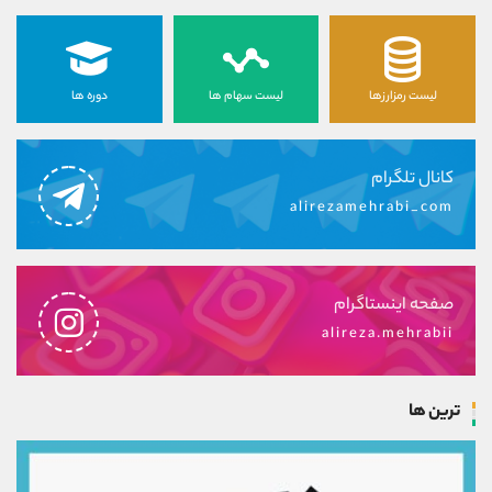
لیست رمزارزها
لیست سهام ها
دوره ها
کانال تلگرام
alirezamehrabi_com
صفحه اینستاگرام
alireza.mehrabii
ترین ها