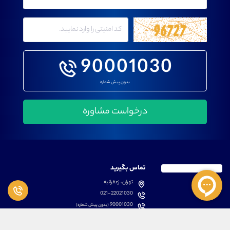
90001030
بدون پیش شماره
تماس بگیرید
تهران، زعفرانیه
021-22021030
90001030
(بدون پیش شماره)