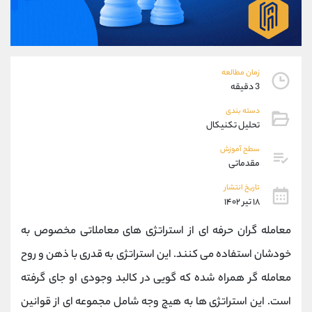
موبایل
09194198792
واتساپ
شروع گفتگو
تلگرام
@Armteam_admin_33
داخلی
118
زمان مطالعه
3 دقیقه
پشتیبان فروش
(فائزه تهرانی)
دسته بندی
موبایل
09101364784
تحلیل تکنیکال
واتساپ
شروع گفتگو
سطح آموزش
تلگرام
@Armteam_admin_104
مقدماتی
داخلی
104
تاریخ انتشار
۱۸ تیر ۱۴۰۲
اطلاعات تماس
(دفتر فروش)
معامله گران حرفه ای از استراتژی های معاملاتی مخصوص به
تلفن
021-22021030
تلفن
021-22021040
خودشان استفاده می کنند. این استراتژی به قدری با ذهن و روح
بدون پیش شماره
90001030
معامله گر همراه شده که گویی در کالبد وجودی او جای گرفته
اینستاگرام
@alireza.mehrabii
کانال تلگرام
@alirezamehrabi_com
است. این استراتژی ها به هیچ وجه شامل مجموعه ای از قوانین