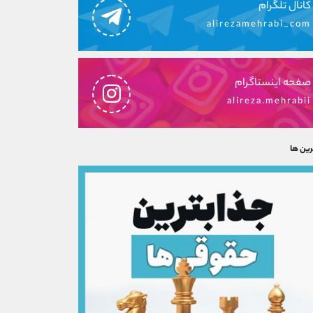
کانال تلگرام
alirezamehrabi_com
صفحه اینستاگرام
alireza.mehrabii
رین ها