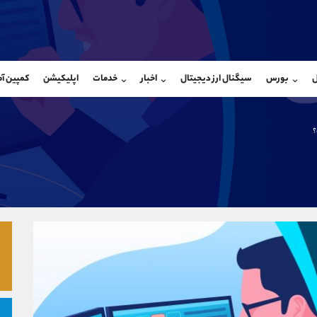
بان فروش
پشتیبان فروش
(محسن یزدی)
(یوسف فرخنده)
ل
بورس
سیگنال ارز دیجیتال
اخبار
خدمات
اپلیکیشن
کمپین آ
09304891085
موبایل
9194198792
شروع گفتگو
واتساپ
شروع گفتگ
@Armteam_admin_103
تلگرام
Armteam_admin_33
؟
103
داخلی
8