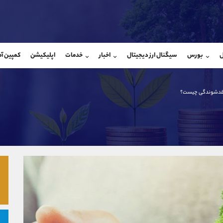
بان فروش
پشتیبان فروش
(فائزه تهرانی)
(محسن یزدی)
ل
بورس
سیگنال ارز دیجیتال
اخبار
خدمات
اپلیکیشن
کمپین آ
09101364784
موبایل
9304891085
شروع گفتگو
واتساپ
شروع گفتگ
@Armteam_admin_104
تلگرام
Armteam_admin_103
قدشوندگی چیست؟
104
داخلی
03