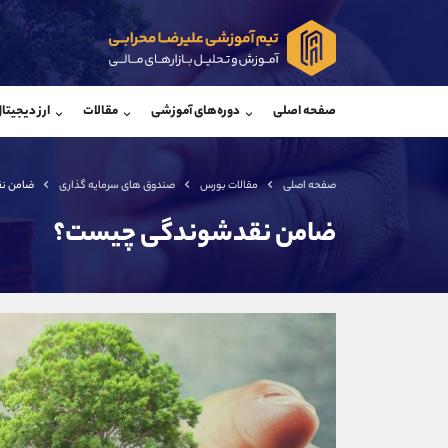
پشتیبان فروش
پشتی
(یوسف فرخنده)
صفحه اصلی
دوره‌های آموزشی
مقالات
ارز دیجیتا
موبایل
09194198792
موبایل
واتساپ
شروع گفتگو
واتساپ
تلگرام
@Armteam_admin_33
تلگرام
صفحه اصلی
مقالات بورس
صندوق های سرمایه گذاری
ضامن ن
داخلی
118
داخلی
ضامن نقدشوندگی چیست؟
اطلاعات تماس
(دفتر فروش)
تلفن
تلفن
بدون پیش شماره
اینستاگرام
کانال تلگرام
کانال بله