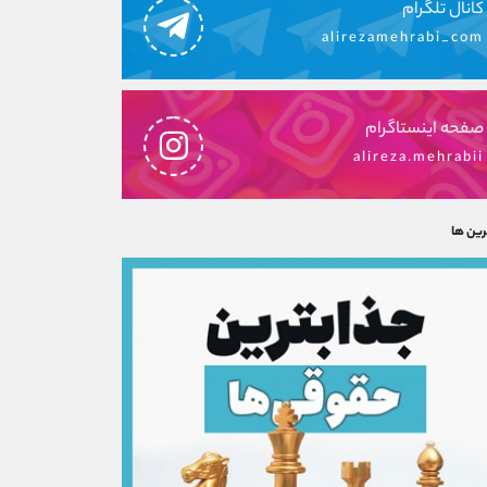
کانال تلگرام
alirezamehrabi_com
صفحه اینستاگرام
alireza.mehrabii
رین ها