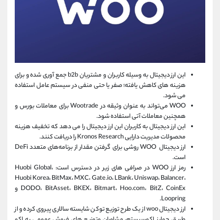
این ارز دیجیتال به وسیله کاربران و مشتریان b2b جمع آوری شده و برای
هزینه های کاهش یافته؛ صفر یا حتی منفی در سیستم عامل استفاده
می شود.
WOO می‌تواند به عنوان وثیقه در Wootrade برای معاملات بورس و
همچنین معاملات آتی استفاده شود.
این ارز دیجیتال به کاربران این ارز دیجیتال را می ‌دهد که تخفیف هزینه
محصولات مدیریت دارایی Kronos Research را دریافت کنند.
ارز دیجیتال WOO روشی برای گرفتن مقدار از برنامه‌های متعدد DeFi
است.
رمز ارز WOO در صرافی های زیر در دسترس است: Huobi Global،
Huobi Korea، BitMax، MXC، Gate.io، LBank، Uniswap، Balancer،
DODO، BitAsset، BKEX، Bitmart، Hoo.com، BitZ، CoinEx و
Loopring.
ارز دیجیتال woo از یک طرح توزیع توکن شایسته سالاری پیروی کرده و از
طریق جوایز اکوسیستم، مشاوران وتوزیع های فروش عمومی به اکو