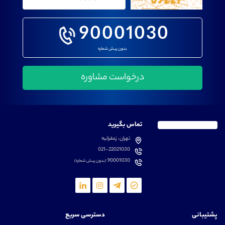
90001030
بدون پیش شماره
تماس بگیرید
تهران، زعفرانیه
021-22021030
90001030
(بدون پیش شماره)
پشتیبانی
دسترسی سریع