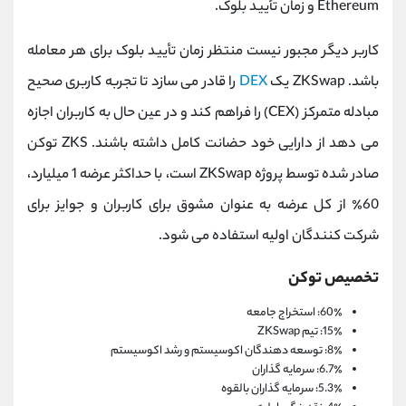
Ethereum و زمان تأیید بلوک.
کاربر دیگر مجبور نیست منتظر زمان تأیید بلوک برای هر معامله
باشد. ZKSwap یک
DEX
را قادر می سازد تا تجربه کاربری صحیح
مبادله متمرکز (CEX) را فراهم کند و در عین حال به کاربران اجازه
می دهد از دارایی خود حضانت کامل داشته باشند. ZKS توکن
صادر شده توسط پروژه ZKSwap است، با حداکثر عرضه 1 میلیارد،
60٪ از کل عرضه به عنوان مشوق برای کاربران و جوایز برای
شرکت کنندگان اولیه استفاده می شود.
تخصیص توکن
60٪: استخراج جامعه
15٪: تیم ZKSwap
8٪: توسعه دهندگان اکوسیستم و رشد اکوسیستم
6.7٪: سرمایه گذاران
5.3٪: سرمایه گذاران بالقوه