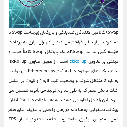
ZKSwap تأمین کنندگان نقدینگی و بازرگانان زیرساخت Swap با
عملکرد بسیار بالا را فراهم می کند و کاربران نیازی به پرداخت
هزینه گس ندارند. ZKSwap یک پروتکل Swap کاملاً جدید و
مبتنی بر فناوری
zkRollup
است. از طریق فناوری zkRollup،
تمام توکن های موجود در لایه Ethereum Layer-1 می توانند
به لایه 2 منتقل شوند و وضعیت ثابت لایه 1 و لایه 2 بر اساس
اثبات دانش صفر که به طور مداوم تولید می شود، تضمین می
شود. این راه حل اجازه می دهد تا همه مبادلات در لایه 2 اتفاق
بیفتد، دستیابی به مبادله در زمان واقعی با هزینه های صفر
گس، مقیاس پذیری نامحدود، حذف محدودیت از TPS