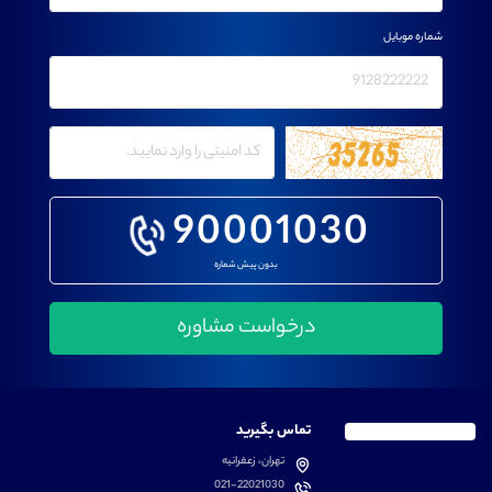
شماره موبایل
90001030
بدون پیش شماره
تماس بگیرید
تهران، زعفرانیه
021-22021030