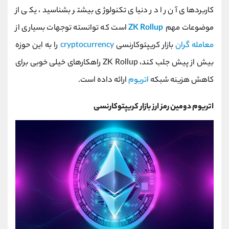
کانال بله
@alirezamehrabi_official
کاربردهای آن را در دنیای تکنولوژی بیشتر بشناسید، یکی از
موضوعات مهم
ZK Rollup
است که توانسته توجهات بسیاری از
معامله گران
بازار کریپتوکارنسی
cryptocurrency
را به این حوزه
بیش از پیش جلب کند، ZK Rollup راهکارهای خیلی خوبی برای
کاهش هزینه شبکه
اتریوم
ارائه داده است.
اتریوم دومین رمز ارز بازار کریپتوکارنسی