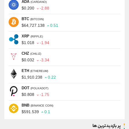
ADA
(CARDANO)
$0.200
-2.88
BTC
(BITCOIN)
$64,727.138
0.51
XRP
(RIPPLE)
$1.018
-1.94
CHZ
(CHILIZ)
$0.032
-3.34
ETH
(ETHEREUM)
$1,910.238
0.22
DOT
(POLKADOT)
$0.808
-1.75
BNB
(BINANCE COIN)
$591.539
0.1
پر بازدیدترین ها