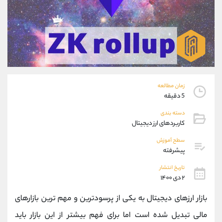
موبایل
09194198792
واتساپ
شروع گفتگو
تلگرام
@Armteam_admin_33
داخلی
118
پشتیبان فروش
(ایمان پوراسماعیلی)
موبایل
09927779040
زمان مطالعه
واتساپ
شروع گفتگو
5 دقیقه
تلگرام
@Armteam_admin_por
دسته بندی
داخلی
107
کاربردهای ارز دیجیتال
سطح آموزش
اطلاعات تماس
(دفتر فروش)
پیشرفته
تلفن
021-22021030
تاریخ انتشار
تلفن
021-22021040
۲ دی ۱۴۰۰
بدون پیش شماره
90001030
بازار ارزهای دیجیتال به یکی از پرسودترین و مهم ترین بازارهای
اینستاگرام
@alireza.mehrabii
کانال تلگرام
@alirezamehrabi_com
مالی تبدیل شده است اما برای فهم بیشتر از این بازار باید