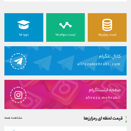
لیست رمزارزها
لیست سهام ها
دوره ها
کانال تلگرام
alirezamehrabi_com
صفحه اینستاگرام
alireza.mehrabii
قیمت لحظه ای رمزارزها
مشاهده همه