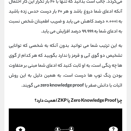
می‌گردد. جالب است بدانید که تنها با ۲۰ بار تکرار این کار احتمال
آنکه ادعای شما دروغ باشد و هر ۲۰ بار درست حدس زده باشید
به ۰.۰۰۰۱ درصد کاهش می یابد و ضریب اطمینان شخص نسبت
به ادعای شما به ۹۹.۹۹۹ درصد افزایش می یابد.
به این ترتیب شما می توانید بدون آنکه به شخصی که توانایی
تشخیص دو گوی آبی و قرمز را ندارد بگویید که هر کدام از گوی
ها چه رنگی است، به او ثابت کنید که ادعای شما مبنی بر متفاوت
بودن رنگ توپ ها درست است، به همین دلیل به این روش
اثبات با دانش صفر یا
zero knowledge proof
می گویند.
چرا Zero Knowledge Proof یا ZKP اهمیت دارد؟