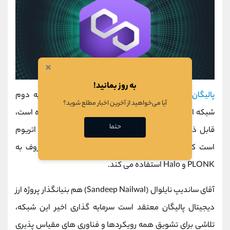
×
به روز بمانید!
پالیگان
(MATIC) یکی از ارزشمندترین پلتفرم های لایه دوم
آیا می‌خواهید از آخرین اخبار مطلع شوید؟
شبکه اتریوم به تازگی پروتکل میر (
MIR
) را خریداری کرده است،
حتما
قابل ذکر است که MIR یک استارت آپ مقیاس پذیری اتریوم
است که از دو زیر مجموعه از اثبات دانش صفر معروف به
PLONK و Halo استفاده می کند.
آقای ساندیپ نایلوال (Sandeep Nailwal) هم‌ بنیانگذار پروژه ارز
دیجیتال پالیگان معتقد است سرمایه‌ گذاری اخیر این شبکه،
تلاشی برای تشویق همه رویکردها و فناوری‌ های مقیاس‌ پذیری