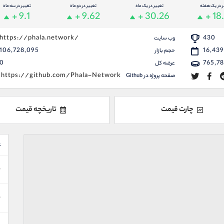
ر در یک هفته
تغییر در یک ماه
تغییر در دو ماه
تغییر در سه ماه
+ 9.1
+ 9.62
+ 30.26
+ 18
https://phala.network/
430
وب سایت
106,728,095
16,43
حجم بازار
0
765,7
عرضه کل
https://github.com/Phala-Network
صفحه پروژه در Github
چارت قیمت
تاریخچه قیمت
ع
ن
ن