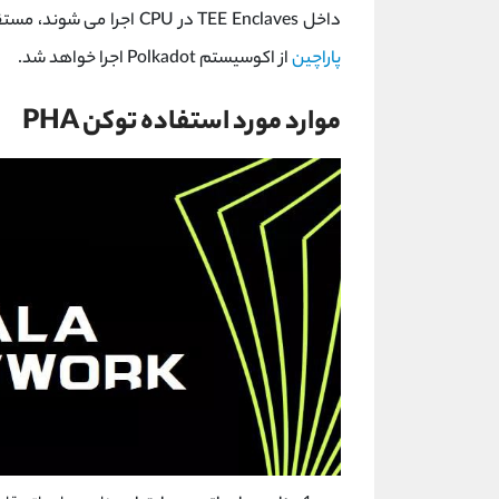
داخل TEE Enclaves در CPU اجرا می شوند، مستقر کنند. Phala نیز بر اساس Substrate است و به عنوان یک
پاراچین
از اکوسیستم Polkadot اجرا خواهد شد.
موارد مورد استفاده توکن PHA