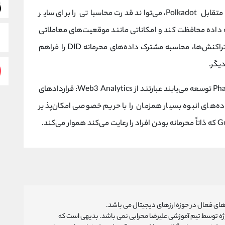
Phala به عنوان عضوی از اکوسیستم زنجیره‌ای متقابل Polkadot، می‌تواند قدرت محاسباتی را برای سایر
یه داده محافظت کند و امکاناتی مانند موقعیت‌های معاملاتی
محافظت شده با حریم خصوصی و تاریخچه تراکنش‌ها، محاسبه مشترک داده‌های محرمانه DID را فراهم
یگر.
سرویس‌های زنجیره‌ای که در حال حاضر در شبکه Phala توسعه می‌یابند عبارتند از Web3 Analytics: قراردادهای
 Phala تجزیه و تحلیل داده‌های انبوه بسیار همزمان را با حریم خصوصی امکان‌پذیر
ای فعال در حوزه ارزهای دیجیتال می باشد.
روژه توسط تیم آموزشی علیرضا محرابی نمی باشد. بدیهی است که