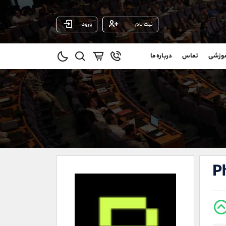
ثبت نام
ورود
پشتیبان فروش
(ایمان پوراسماعیلی)
موزشی
تماس
درباره ما
0
موبایل
09927779040
و
واتساپ
شروع گفتگو
@
تلگرام
@Armteam_admin_por
1
داخلی
107
021-22021030
021-22021040
P
90001030
@alireza.mehrabii
@alirezamehrabi_com
@alirezamehrabi_official