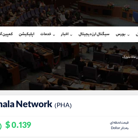
بان فروش
پشتیبان فروش
(محسن یزدی)
(فائزه تهرانی)
ل
بورس
سیگنال ارز دیجیتال
اخبار
خدمات
اپلیکیشن
کمپین آ
09304891085
موبایل
9101364784
شروع گفتگو
واتساپ
شروع گفتگ
@Armteam_admin_103
تلگرام
Armteam_admin_104
ز فالا نتورک
103
داخلی
04
hala Network
(PHA)
$ 0.139
قیمت‌لحظه‌ای
به‌دلار Dollar