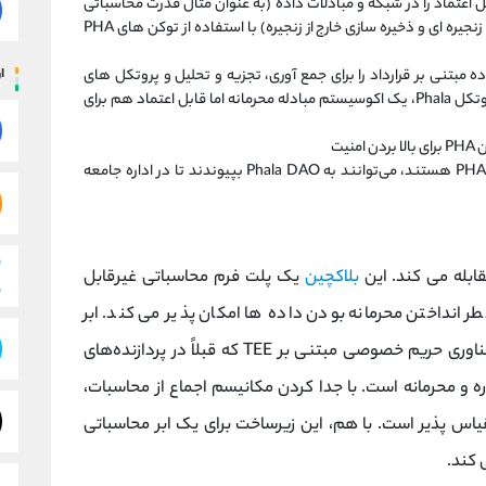
 اعتماد را در شبکه و مبادلات داده (به عنوان مثال قدرت محاسباتی
قابل اعتماد، منابع محاسباتی و ذخیره سازی درون زنجیره ای و ذخیره سازی خارج از زنجیره) با استفاده از توکن های PHA
اده مبتنی بر قرارداد را برای جمع‌ آوری، تجزیه و تحلیل و پروتکل‌ های
ار
معاملاتی داده‌های استاندارد فراهم می‌کند. با پروتکل Phala، یک اکوسیستم مبادله محرمانه اما قابل اعتماد هم برای
یت
سهامدارانی که دارای مقدار مشخصی از PHA هستند، می‌توانند به Phala DAO بپیوندند تا در اداره جامعه
بلاکچین
یک پلت فرم محاسباتی غیرقابل
ر انداختن محرمانه بودن داده ها امکان پذیر می کند. ابر
محاسباتی توزیع‌ شده شبکه Phala که بر اساس فناوری حریم خصوصی مبتنی بر TEE که قبلاً در پردازنده‌های
و محرمانه است. با جدا کردن مکانیسم اجماع از محاسبات،
مقیاس پذیر است. با هم، این زیرساخت برای یک ابر محاسباتی
 کند.