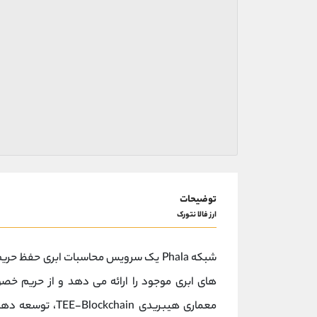
توضیحات
ارز فالا نتورک
شبکه Phala یک سرویس محاسبات ابری ح
های ابری موجود را ارائه می دهد و از حریم خ
معماری هیبریدی TEE-Blockchain، توسعه دهندگان می توانند