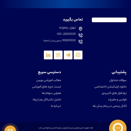
تماس بگیرید
تهران، زعفرانیه
021-22021030
90001030
(بدون پیش شماره)
پشتیبانی
دسترسی سریع
سوالات متداول
مطالب آموزشی بورس
دانلود اپلیکیشن اختصاصی
لیست دوره های آموزشی
نرم افزار های کاربردی
معرفی سهام ها
قوانین و مقررات
تحلیل تکنیکال رمز ارزها
کانال رسمی در پیام رسان بله
درباره ما
کلیه حقوق مادی و معنوی برای تیم آموزشی علیرضا محرابی محفوظ می باشد.