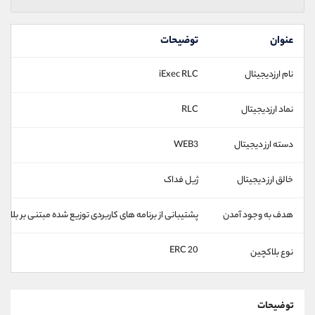
عنوان
توضیحات
نام ارزدیجیتال
iExec RLC
نماد ارزدیجیتال
RLC
دسته ارز دیجیتال
WEB3
خالق ارز دیجیتال
ژیل فداک
هدف به وجود آمدن
پشتیبانی از برنامه های کاربردی توزیع شده مبتنی بر بلاکچ
ERC 20
نوع بلاکچین
توضیحات