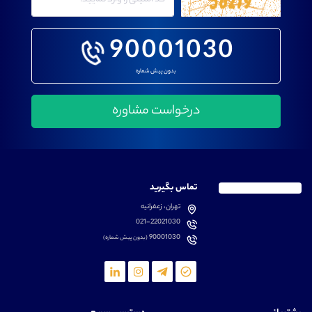
90001030
بدون پیش شماره
تماس بگیرید
تهران، زعفرانیه
021-22021030
90001030
(بدون پیش شماره)