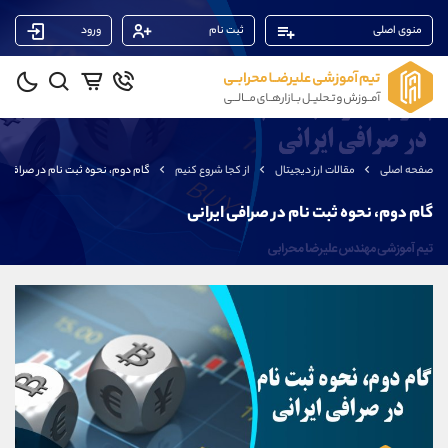
منوی اصلی
ثبت نام
ورود
پشتیبان فروش
(یوسف فرخنده)
موبایل
09194198792
واتساپ
شروع گفتگو
صفحه اصلی
مقالات ارز دیجیتال
از کجا شروع کنیم
گام دوم، نحوه ثبت نام در صرافی ای
تلگرام
@Armteam_admin_33
داخلی
118
گام دوم، نحوه ثبت نام در صرافی ایرانی
پشتیبان فروش
(ایمان پوراسماعیلی)
موبایل
09927779040
واتساپ
شروع گفتگو
تلگرام
@Armteam_admin_por
داخلی
107
پشتیبان فروش
(فائزه تهرانی)