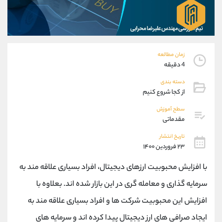
موبایل
09101364784
واتساپ
شروع گفتگو
تلگرام
@Armteam_admin_104
داخلی
104
زمان مطالعه
4 دقیقه
پشتیبان فروش
(محسن یزدی)
دسته بندی
موبایل
09304891085
از کجا شروع کنیم
واتساپ
شروع گفتگو
تلگرام
@Armteam_admin_103
سطح آموزش
مقدماتی
داخلی
103
تاریخ انتشار
۲۳ فروردین ۱۴۰۰
اطلاعات تماس
(دفتر فروش)
تلفن
021-22021030
با افزایش محبوبیت ارزهای دیجیتال، افراد بسیاری علاقه مند به
تلفن
021-22021040
سرمایه گذاری و معامله گری در این بازار شده اند. بعلاوه با
بدون پیش شماره
90001030
افزایش این محبوبیت شرکت ها و افراد بسیاری علاقه مند به
اینستاگرام
@alireza.mehrabii
کانال تلگرام
@alirezamehrabi_com
ایجاد صرافی های ارز دیجیتال پیدا کرده اند و سرمایه های