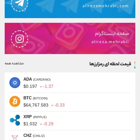
alirezamehrabi_com
صفحه اینستاگرام
alireza.mehrabii
قیمت لحظه ای رمزارزها
مشاهده همه
ADA
(CARDANO)
$0.197
-1.37
BTC
(BITCOIN)
$64,767.583
-0.33
XRP
(RIPPLE)
$1.032
-0.29
CHZ
(CHILIZ)