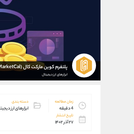
پلتفرم کوین مارکت کال (CoinMarketCal)
ابزارهای ارز دیجیتال
زمان مطالعه
دسته بندی
4 دقیقه
ابزارهای ارز دیجیت
تاریخ انتشار
۲۷ آذر ۱۴۰۲