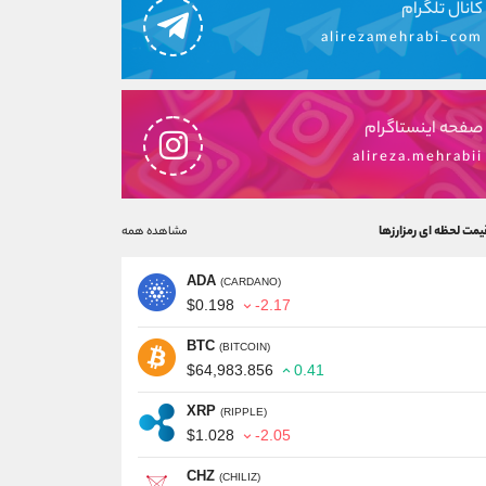
کانال تلگرام
alirezamehrabi_com
صفحه اینستاگرام
alireza.mehrabii
یمت لحظه ای رمزارزها
مشاهده همه
ADA
(CARDANO)
$0.198
-2.17
BTC
(BITCOIN)
$64,983.856
0.41
XRP
(RIPPLE)
$1.028
-2.05
CHZ
(CHILIZ)