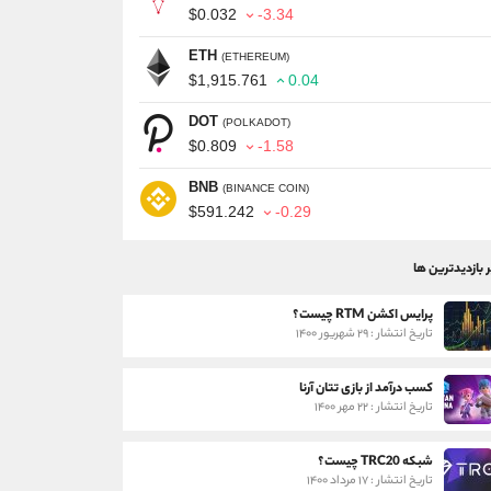
$0.032
-3.34
ETH
(ETHEREUM)
$1,915.761
0.04
DOT
(POLKADOT)
$0.809
-1.58
BNB
(BINANCE COIN)
$591.242
-0.29
ر بازدیدترین ها
پرایس اکشن RTM چیست؟
تاریخ انتشار : ۲۹ شهریور ۱۴۰۰
کسب درآمد از بازی تتان آرنا
تاریخ انتشار : ۲۲ مهر ۱۴۰۰
شبکه TRC20 چیست؟
تاریخ انتشار : ۱۷ مرداد ۱۴۰۰