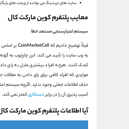
سایت های تریدینگ می توانند از ویجت های رایگان CoinMarketCal در خدمات خود استفاده کنن
معایب پلتفرم کوین مارکت کال
سیستم اعتبارسنجی مستعد خطا
قبلاً توضیح دادیم که
CoinMarketCall
بر اساس ی
به وب سایت را تأیید می کند. این چارچوب به گون
کمک کنند. هرچه افراد بیشتری مایل به رای دادن 
مواردی که افراد کافی برای رای دادن به مقالات
آسیب پذیری آن را در برابر
دستکاری
کمتر نمی کند.
آیا اطلاعات پلتفرم کوین مارکت کا