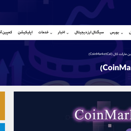
بان فروش
پشتیبان فروش
(یوسف فرخنده)
(محسن یزدی)
ل
بورس
سیگنال ارز دیجیتال
اخبار
خدمات
اپلیکیشن
کمپین آ
09194198792
موبایل
9304891085
شروع گفتگو
واتساپ
شروع گفتگ
@Armteam_admin_33
تلگرام
Armteam_admin_103
کت کال (CoinMarketCal)
118
داخلی
03