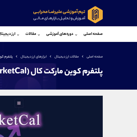
پشتیبان فروش
پشتی
(فائزه تهرانی)
صفحه اصلی
دوره‌های آموزشی
مقالات
ارز دیجیتا
موبایل
09101364784
موبایل
واتساپ
شروع گفتگو
واتساپ
تلگرام
@Armteam_admin_104
تلگرام
صفحه اصلی
مقالات ارز دیجیتال
ابزارهای ارز دیجیتال
پلتفرم کوین مار
داخلی
104
داخلی
پلتفرم کوین مارکت کال (CoinMarketCal)
اطلاعات تماس
(دفتر فروش)
تلفن
تلفن
بدون پیش شماره
اینستاگرام
کانال تلگرام
کانال بله