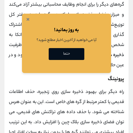
گره‌های دیگر را برای انجام وظایف محاسباتی بیشتر آزاد می‌کند
و میزان فضای ذخیره‌سازی را که هر گره باید به دفتر کل
×
توزیع‌شده اختصاص دهد، کاهش می‌دهد. مزیت اصلی اشتراک
به روز بمانید!
گذاری افزایش ظرفیت ذخیره سازی در زنجیره بدون اتکا به
آیا می‌خواهید از آخرین اخبار مطلع شوید؟
شخص ثالثی مانند اینفور است. این بدان معنی است که ظرفیت
حتما
ذخیره سازی بلاک چین
به قیمت تمرکززدایی تمام نمی شود و در
عین حال سطح حمله به شبکه افزایش نمی یابد.
پرونینگ
راه دیگر برای بهبود ذخیره سازی روی زنجیره، حذف اطلاعات
قدیمی یا کمتر مرتبط از گره های خاص است. این به عنوان هرس
شناخته می شود. با حذف داده های تراکنش های قدیمی، می
توان فضای ذخیره سازی بلاک چین را افزایش داد. به این ترتیب
افراد بیشتری می توانند گره ها را بدون نیاز به سخت افزار اجرا