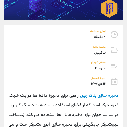
موبایل
09101364784
واتساپ
شروع گفتگو
تلگرام
@Armteam_admin_104
داخلی
104
زمان مطالعه
4 دقیقه
پشتیبان فروش
(محسن یزدی)
دسته بندی
موبایل
09304891085
بلاکچین
واتساپ
شروع گفتگو
تلگرام
@Armteam_admin_103
سطح آموزش
متوسط
داخلی
103
تاریخ انتشار
۱۲ دی ۱۴۰۲
اطلاعات تماس
(دفتر فروش)
تلفن
021-22021030
ذخیره سازی بلاک چین
راهی برای ذخیره داده ها در یک شبکه
تلفن
021-22021040
غیرمتمرکز است که از فضای استفاده نشده هارد دیسک کاربران
بدون پیش شماره
90001030
در سراسر جهان برای ذخیره فایل ها استفاده می کند. زیرساخت
اینستاگرام
@alireza.mehrabii
کانال تلگرام
@alirezamehrabi_com
غیرمتمرکز، جایگزینی برای ذخیره سازی ابری متمرکز است و می