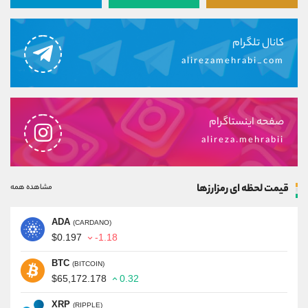
کانال تلگرام
alirezamehrabi_com
صفحه اینستاگرام
alireza.mehrabii
قیمت لحظه ای رمزارزها
مشاهده همه
ADA
(CARDANO)
$0.197
-1.18
BTC
(BITCOIN)
$65,172.178
0.32
XRP
(RIPPLE)