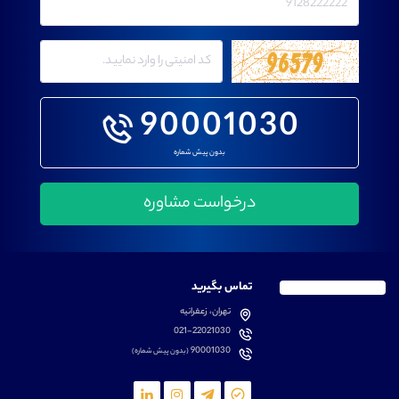
90001030
بدون پیش شماره
تماس بگیرید
تهران، زعفرانیه
021-22021030
90001030
(بدون پیش شماره)