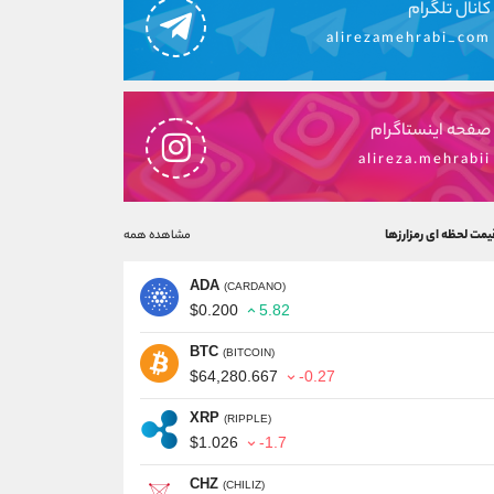
کانال تلگرام
alirezamehrabi_com
صفحه اینستاگرام
alireza.mehrabii
یمت لحظه ای رمزارزها
مشاهده همه
ADA
(CARDANO)
$0.200
5.82
BTC
(BITCOIN)
$64,280.667
-0.27
XRP
(RIPPLE)
$1.026
-1.7
CHZ
(CHILIZ)