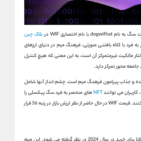
بلاک چین
 به فرد با کلاه بافتنی صورتی، فرهنگ میم در دنیای ارزهای
ل را در بر می گیرد. ویژگی برجسته WIF ساختار مالکیت غیرمتمرکز آن است، به این معنی که هیچ کنترل
جامعه محور تمرکز دارد.
م سرگرم کننده و جذاب پیرامون فرهنگ میم است. چشم انداز آنها شامل
NFT
های منحصر به فرد سگ پیکسلی را
با انواع کلاه و لوازم جانبی به دست آورند و مبادله کنند. قیمت WIF در حال حاضر از نظر ارزش بازار در رتبه 56 قرار
اسلوتانا یکی از بهترین میم کوین های شبکه سولانا برای خرید در سال 2024 در نظر گرفته می شود. این میم