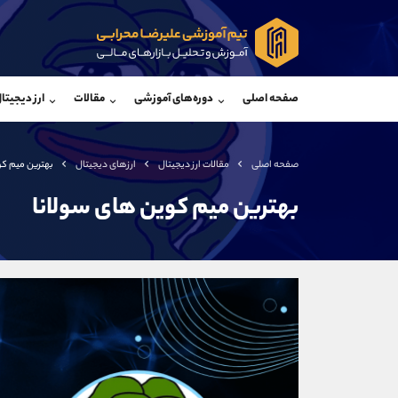
پشتیبان فروش
پشتی
(ایمان پوراسماعیلی)
صفحه اصلی
دوره‌های آموزشی
مقالات
ارز دیجیتا
موبایل
09927779040
موبایل
واتساپ
شروع گفتگو
واتساپ
تلگرام
@Armteam_admin_por
تلگرام
صفحه اصلی
مقالات ارز دیجیتال
ارزهای دیجیتال
بهترین میم کو
داخلی
107
داخلی
بهترین میم کوین های سولانا
اطلاعات تماس
(دفتر فروش)
تلفن
تلفن
بدون پیش شماره
اینستاگرام
کانال تلگرام
کانال بله