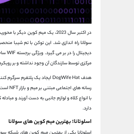
در اکتبر سال 2023، یک میم کوین دیگر با محوریت سگ به نام dogwifhat با نام اختصاری WIF در
سولانا راه اندازی شد. این توکن با تم شیبا منحصر
دیجیتا
مرکزی توسط سازندگان آن وجود نداشته و بر رویکرد 
هدف DogWife Hat ایجاد یک پلتفر
رسانه های اجتماعی مبتنی بر میم و بازار NFT است. کاربران می توانند
دارد.
اسلوتانا؛ بهترین میم کوین های سولانا