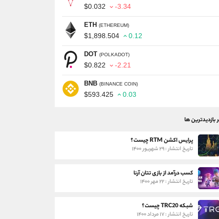
$0.032
-3.34
ETH
(ETHEREUM)
$1,898.504
0.12
DOT
(POLKADOT)
$0.822
-2.21
BNB
(BINANCE COIN)
$593.425
0.03
ر بازدیدترین ها
پرایس اکشن RTM چیست؟
تاریخ انتشار : ۲۹ شهریور ۱۴۰۰
کسب درآمد از بازی تتان آرنا
تاریخ انتشار : ۲۲ مهر ۱۴۰۰
شبکه TRC20 چیست؟
تاریخ انتشار : ۱۷ مرداد ۱۴۰۰