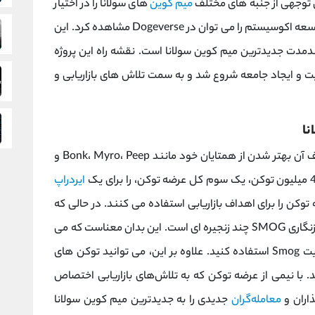
میم کوین
های سولانا را در اختیار
گرفته است؛ از جمله سهام، نقدینگی، بازاریابی و توسعه اکوسیستم را می توان در Dogeverse مشاهده کرد. این
دمدت جدیدترین میم کوین سولانا است. نقشه راه این پروژه
ت و ایجاد جامعه شروع شد و به سمت تلاش های بازاریابی و
نا
یکی از میم کوین های سولانا، Smog است که هدف آن بهتر شدن از همتایان خود مانند Bonk، Myro، Peep و
ایردراپ
 بر این، آنها 50٪ از کل عرضه توکن را برای اهداف بازاریابی استفاده می کنند. در حالی که
Smog ارز دیجیتال بومی شبکه Solana است، ارز رمزنگاری SMOG چند زنجیره ای است. این بدان معناست که می
توانید از ETH یا USDT برای خرید توکن از وب سایت Smog استفاده کنید. علاوه بر این، می توانید توکن های
با نیمی از عرضه توکن که به تلاش‌های بازاریابی اختصاص
ذاران و
معامله‌گران
جدیدی را به جدیدترین میم کوین سولانا