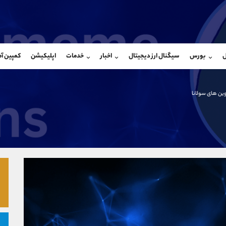
بان فروش
پشتیبان فروش
(محسن یزدی)
(یوسف فرخنده)
ل
بورس
سیگنال ارز دیجیتال
اخبار
خدمات
اپلیکیشن
کمپین آ
09304891085
موبایل
9194198792
شروع گفتگو
واتساپ
شروع گفتگ
@Armteam_admin_103
تلگرام
Armteam_admin_33
ین های سولانا
103
داخلی
8