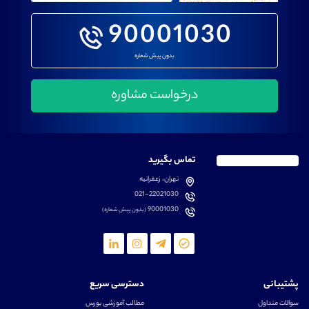
90001030
بدون پیش شماره
تماس بگیرید
تهران، زعفرانیه
021-22021030
90001030
(بدون پیش شماره)
پشتیبانی
دسترسی سریع
سوالات متداول
مطالب آموزشی بورس