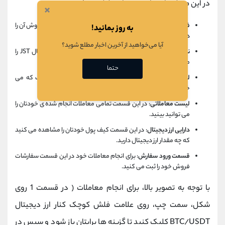
در این مرحله وارد چارت نمودار تحلیل می شوید:
×
فهرست انتخاب
: در این گزینه جفت ارز مورد نظرتان (که قصد فروش آن را
به روز بمانید!
دارید) را search یا جست و جو می کنید.
آیا می‌خواهید از آخرین اخبار مطلع شوید؟
نمودار قیمت
: در این قسمت روند حرکت قیمت بازار ارز دیجیتال JST را
مشاهده می کنید.
حتما
لیست سفارشات بازار
: سفارش های قیمت های افراد مختلف که می
خواهند ارز دیجیتال خود را در آن قیمت بخرند یا بفروشند.
لیست معاملاتی
: در این قسمت تمامی معاملات انجام شده ی خودتان را
می توانید بینید.
دارایی ارز دیجیتال
: در این قسمت کیف پول خودتان را مشاهده می کنید
که چه مقدار ارز دیجیتال دارید.
قسمت ورود سفارش
: برای انجام معاملات خود در این قسمت سفارشات
فروش خود را ثبت می کنید.
با توجه به تصویر بالا، برای انجام معاملات ( در قسمت 1 روی
شکل، سمت چپ، روی علامت فلش کوچک کنار ارز دیجیتال
BTC/USDT کلیک کنید تا گزینه ها برایتان باز شود و سپس در