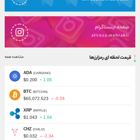
صفحه اینستاگرام
alireza.mehrabii
قیمت لحظه ای رمزارزها
مشاهده همه
ADA
(CARDANO)
$0.200
1.06
BTC
(BITCOIN)
$65,072.523
-0.04
XRP
(RIPPLE)
$1.043
1.04
CHZ
(CHILIZ)
$0.032
-3.34