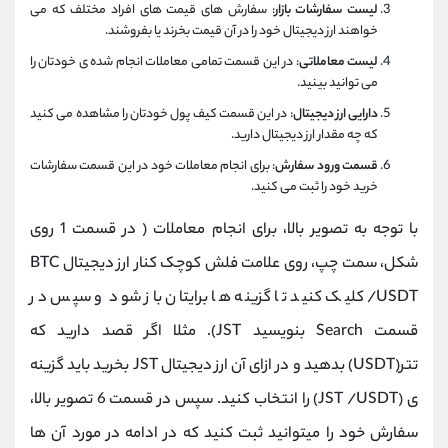
لیست سفارشات بازار
: سفارش های قیمت های افراد مختلف که می
خواهند ارز دیجیتال خود را در آن قیمت بخرند یا بفروشند.
لیست معاملاتی
: در این قسمت تمامی معاملات انجام شده ی خودتان را
می توانید بینید.
دارایی ارز دیجیتال
: در این قسمت کیف پول خودتان را مشاهده می کنید
که چه مقدار ارز دیجیتال دارید.
قسمت ورود سفارش
: برای انجام معاملات خود در این قسمت سفارشات
خرید خود را ثبت می کنید.
با توجه به تصویر بالا، برای انجام معاملات ( در قسمت 1 روی
شکل، سمت چپ، روی علامت فلش کوچک کنار ارز دیجیتال BTC
/USDT کلیک کنید تا گزینه ها برایتان باز شود و سپس در
قسمت Search بنویسید JST). مثلا اگر قصد دارید که
تتر(USDT) بدهید و در ازای آن ارز دیجیتال JST بخرید باید گزینه
ی (JST /USDT) را انتخاب کنید. سپس در قسمت 6 تصویر بالا،
سفارش خود را میتوانید ثبت کنید که در ادامه در مورد آن ها