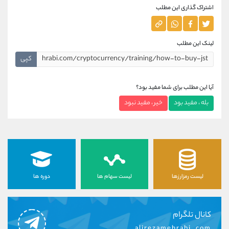
اشتراک گذاری این مطلب
لینک این مطلب
کپی
آیا این مطلب برای شما مفید بود؟
بله ، مفید بود
خیر ، مفید نبود
لیست رمزارزها
لیست سهام ها
دوره ها
کانال تلگرام
alirezamehrabi_com