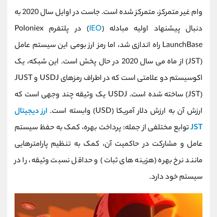
کانال بله
@alirezamehrabi_official
وام غیر متمرکز، متمرکز شده است. جاست در اوایل سال 2020 به
دنبال پیشنهاد اولیه مبادله (
IEO
) در پلتفرم Poloniex
LaunchBase راه اندازی شد، اما رمز ارز بومی این سیستم عامل
(JST) از ماه می سال 2020 در حال پخش است. این شبکه، یک
اکوسیستم دو علامتی است که در اطراف رمزهای USDJ و JUST
(JST) ساخته شده است. USDJ یک وثیقه چند وجهی است که
ارزش آن به ارزش دلار آمریکا (USD) وابسته است.
ارز دیجیتال
JST
توابع مختلفی از جمله: پرداخت بهره، کمک به حفظ سیستم
عامل و مشارکت در حاکمیت آن، کمک به تنظیم پارامترهایی
مانند نرخ بهره (هزینه های ثبات) و حداقل نسبت وثیقه، را در
سیستم خود دارد.