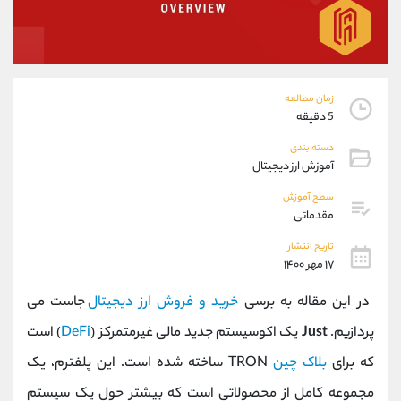
موبایل
09101364784
واتساپ
شروع گفتگو
تلگرام
@Armteam_admin_104
داخلی
104
زمان مطالعه
5 دقیقه
پشتیبان فروش
(یوسف فرخنده)
دسته بندی
موبایل
09194198792
آموزش ارز دیجیتال
واتساپ
شروع گفتگو
تلگرام
@Armteam_admin_33
سطح آموزش
مقدماتی
داخلی
118
تاریخ انتشار
۱۷ مهر ۱۴۰۰
اطلاعات تماس
(دفتر فروش)
تلفن
021-22021030
در این مقاله به برسی
خرید و فروش ارز دیجیتال
جاست می
تلفن
021-22021040
پردازیم.
Just
یک اکوسیستم جدید مالی غیرمتمرکز (
DeFi
) است
بدون پیش شماره
90001030
که برای
بلاک چین
TRON ساخته شده است. این پلفترم، یک
اینستاگرام
@alireza.mehrabii
کانال تلگرام
@alirezamehrabi_com
مجموعه کامل از محصولاتی است که بیشتر حول یک سیستم