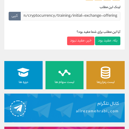
لینک این مطلب
کپی
آیا این مطلب برای شما مفید بود؟
بله ، مفید بود
خیر ، مفید نبود
لیست رمزارزها
لیست سهام ها
دوره ها
کانال تلگرام
alirezamehrabi_com