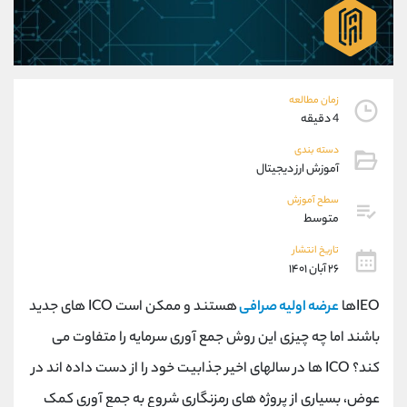
موبایل
09101364784
واتساپ
شروع گفتگو
تلگرام
@Armteam_admin_104
داخلی
104
زمان مطالعه
4 دقیقه
پشتیبان فروش
(محسن یزدی)
دسته بندی
موبایل
09304891085
آموزش ارز دیجیتال
واتساپ
شروع گفتگو
تلگرام
@Armteam_admin_103
سطح آموزش
متوسط
داخلی
103
تاریخ انتشار
۲۶ آبان ۱۴۰۱
اطلاعات تماس
(دفتر فروش)
تلفن
021-22021030
IEOها
عرضه اولیه صرافی
هستند و ممکن است ICO های جدید
تلفن
021-22021040
باشند اما چه چیزی این روش جمع آوری سرمایه را متفاوت می
بدون پیش شماره
90001030
کند؟ ICO ها در سالهای اخیر جذابیت خود را از دست داده اند در
اینستاگرام
@alireza.mehrabii
کانال تلگرام
@alirezamehrabi_com
عوض، بسیاری از پروژه های رمزنگاری شروع به جمع آوری کمک