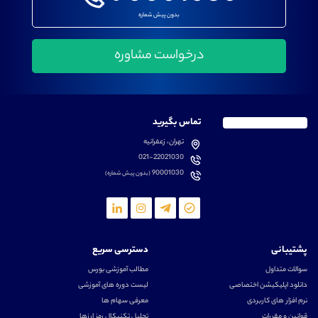
بدون پیش شماره
تماس بگیرید
تهران، زعفرانیه
021-22021030
90001030
(بدون پیش شماره)
پشتیبانی
دسترسی سریع
سوالات متداول
مطالب آموزشی بورس
دانلود اپلیکیشن اختصاصی
لیست دوره های آموزشی
نرم افزار های کاربردی
معرفی سهام ها
قوانین و مقررات
تحلیل تکنیکال رمز ارزها