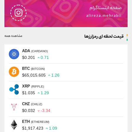
صفحه اینستاگرام
alireza.mehrabii
قیمت لحظه ای رمزارزها
مشاهده همه
ADA
(CARDANO)
$0.201
0.71
BTC
(BITCOIN)
$65,015.605
1.26
XRP
(RIPPLE)
$1.035
1.29
CHZ
(CHILIZ)
$0.032
-3.34
ETH
(ETHEREUM)
$1,917.423
1.09