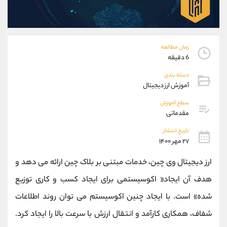
موبایل
09101364784
واتساپ
شروع گفتگو
تلگرام
@Armteam_admin_104
داخلی
104
زمان مطالعه
6 دقیقه
پشتیبان فروش
(یوسف فرخنده)
دسته بندی
موبایل
09194198792
آموزش ارز دیجیتال
واتساپ
شروع گفتگو
سطح آموزش
تلگرام
@Armteam_admin_33
مقدماتی
داخلی
118
تاریخ انتشار
۲۷ مهر ۱۴۰۰
اطلاعات تماس
(دفتر فروش)
ارز دیجیتال وی چین، خدمات مبتنی بر بلاک چین ارائه می دهد و
تلفن
021-22021030
هدف آن ایجاد« اکوسیستمی برای ایجاد کسب و کاری توزیع
تلفن
021-22021040
بدون پیش شماره
90001030
شده» است. با ایجاد چنین اکوسیستم می توان روند اطلاعات
اینستاگرام
@alireza.mehrabii
شفاف، همکاری کارآمد و انتقال ارزش با سرعت بالا را ایجاد کرد.
کانال تلگرام
@alirezamehrabi_com