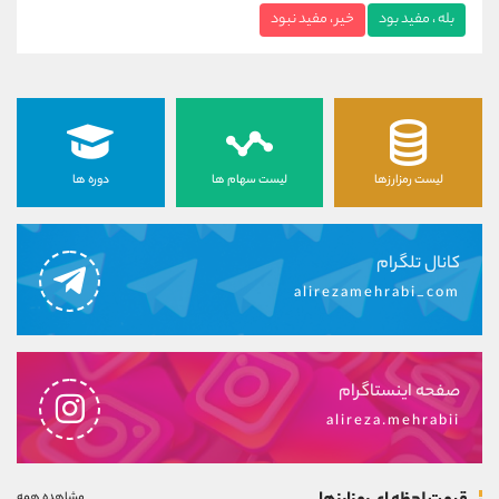
بله ، مفید بود
خیر ، مفید نبود
لیست رمزارزها
لیست سهام ها
دوره ها
کانال تلگرام
alirezamehrabi_com
صفحه اینستاگرام
alireza.mehrabii
مشاهده همه