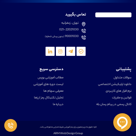
تماس بگیرید
تهران، زعفرانیه
021-22021030
90001030
(بدون پیش شماره)
پشتیبانی
دسترسی سریع
سوالات متداول
مطالب آموزشی بورس
دانلود اپلیکیشن اختصاصی
لیست دوره های آموزشی
نرم افزار های کاربردی
معرفی سهام ها
قوانین و مقررات
تحلیل تکنیکال رمز ارزها
کانال رسمی در پیام رسان بله
درباره ما
کلیه حقوق مادی و معنوی برای تیم آموزشی علیرضا محرابی محفوظ می باشد.
ARM Web Design Group