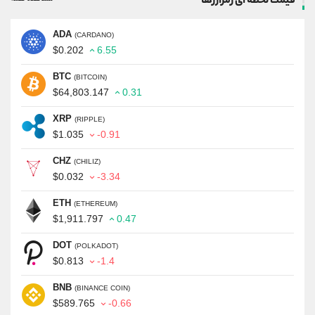
قیمت لحظه ای رمزارزها
ADA
(CARDANO)
$0.202
6.55
BTC
(BITCOIN)
$64,803.147
0.31
XRP
(RIPPLE)
$1.035
-0.91
CHZ
(CHILIZ)
$0.032
-3.34
ETH
(ETHEREUM)
$1,911.797
0.47
DOT
(POLKADOT)
$0.813
-1.4
BNB
(BINANCE COIN)
$589.765
-0.66