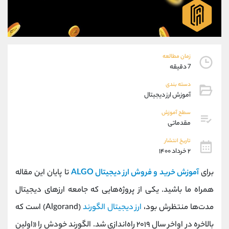
موبایل
09304891085
واتساپ
شروع گفتگو
تلگرام
@Armteam_admin_103
داخلی
103
زمان مطالعه
7 دقیقه
پشتیبان فروش
(ایمان پوراسماعیلی)
دسته بندی
موبایل
09927779040
آموزش ارز دیجیتال
واتساپ
شروع گفتگو
تلگرام
@Armteam_admin_por
سطح آموزش
مقدماتی
داخلی
107
تاریخ انتشار
۲ خرداد ۱۴۰۰
اطلاعات تماس
(دفتر فروش)
تلفن
021-22021030
برای
آموزش خرید و فروش ارز دیجیتال ALGO
تا پایان این مقاله
تلفن
021-22021040
همراه ما باشید. یکی از پروژه‌هایی که جامعه ارزهای دیجیتال
بدون پیش شماره
90001030
مدت‌ها منتظرش بود،
ارز دیجیتال الگورند
(Algorand) است که
اینستاگرام
@alireza.mehrabii
کانال تلگرام
@alirezamehrabi_com
بالاخره در اواخر سال ۲۰۱۹ راه‌اندازی شد. الگورند خودش را «اولین