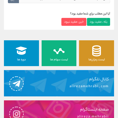
آیا این مطلب برای شما مفید بود؟
بله ، مفید بود
خیر ، مفید نبود
لیست رمزارزها
لیست سهام ها
دوره ها
کانال تلگرام
alirezamehrabi_com
صفحه اینستاگرام
alireza.mehrabii