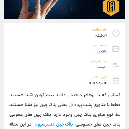
موبایل
09304891085
واتساپ
شروع گفتگو
تلگرام
@Armteam_admin_103
داخلی
103
زمان مطالعه
9 دقیقه
پشتیبان فروش
(فائزه تهرانی)
دسته بندی
موبایل
09101364784
بلاکچین
واتساپ
شروع گفتگو
سطح آموزش
تلگرام
@Armteam_admin_104
متوسط
داخلی
104
تاریخ انتشار
۱۴ مرداد ۱۴۰۱
اطلاعات تماس
(دفتر فروش)
کسانی که با ارزهای دیجیتال مانند بیت کوین آشنا هستند،
تلفن
021-22021030
تلفن
021-22021040
قطعا با فناوری پشت پرده آن یعنی بلاک چین نیز آشنا هستند.
بدون پیش شماره
90001030
سه نوع فناوری بلاک چین وجود دارد: بلاک چین های عمومی،
اینستاگرام
@alireza.mehrabii
کانال تلگرام
@alirezamehrabi_com
بلاک چین های خصوصی،
بلاک چین کنسرسیوم
. در این مقاله