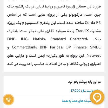
قرار دادن مسائل زنجیره تامین و روابط تجاری در یک پلتفرم بلاک
چین است. مارکوپولو یکی از پروژه هایی است که بر اساس
Corda R3 ساخته شده است. این پلتفرم کنسرسیوم یک پروژه
مشترک TradeIX و ده سرمایه گذاری مالی دیگر است: بانکوک
بانک، DNB، ING، Natixis، Standard Chartered،
CommerzBank، BNP Paribas، OP Finance، SMBC و
Natwest. این پروژه به طور یکپارچه ایمن است و دارایی های
اعتباری و پولی، کالاها و تبادل اطلاعات مناسب را مدیریت می کند
در این باره بیشتر بخوانید
توکن و استاندارد ERC20
مفهوم شبکه های همتا به همتا