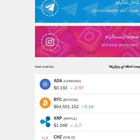
کانال تلگرام
alirezamehrabi_com
صفحه اینستاگرام
alireza.mehrabii
یمت لحظه ای رمزارزها
مشاهده همه
ADA
(CARDANO)
$0.192
-0.97
BTC
(BITCOIN)
$64,501.152
0.14
XRP
(RIPPLE)
$1.048
-1.7
CHZ
(CHILIZ)