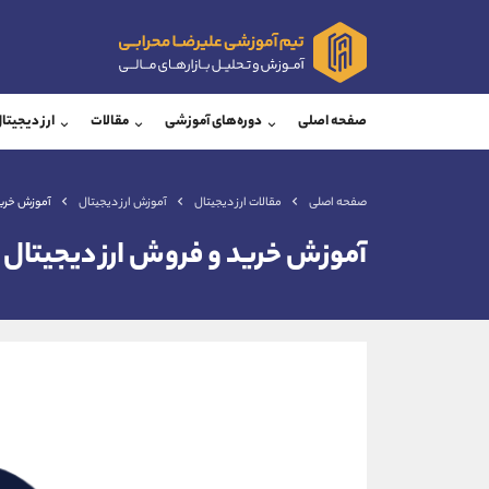
پشتیبان فروش
پشتی
(فائزه تهرانی)
صفحه اصلی
دوره‌های آموزشی
مقالات
ارز دیجیتا
موبایل
09101364784
موبایل
واتساپ
شروع گفتگو
واتساپ
تلگرام
@Armteam_admin_104
تلگرام
صفحه اصلی
مقالات ارز دیجیتال
آموزش ارز دیجیتال
آموزش خرید
داخلی
104
داخلی
آموزش خرید و فروش ارز دیجیتال
اطلاعات تماس
(دفتر فروش)
تلفن
تلفن
بدون پیش شماره
اینستاگرام
کانال تلگرام
کانال بله