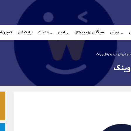
بان فروش
پشتیبان فروش
(محسن یزدی)
(یوسف فرخنده)
ل
بورس
سیگنال ارز دیجیتال
اخبار
خدمات
اپلیکیشن
کمپین آ
09304891085
موبایل
9194198792
شروع گفتگو
واتساپ
شروع گفتگ
@Armteam_admin_103
تلگرام
Armteam_admin_33
 و فروش ارز دیجیتال وینک
103
داخلی
8
 وینک