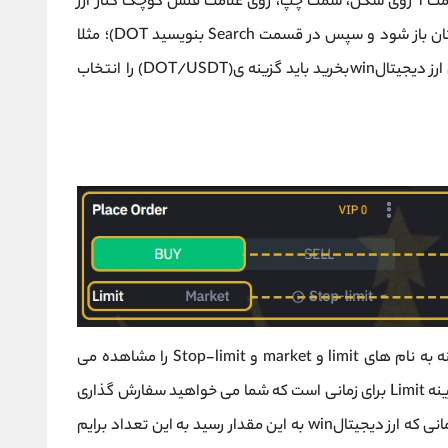
با توجه به تصویر بالا، برای انجام معاملات ( در قسمت 1 روی شکل، سمت چپ، روی علامت فلش کوچک کنار ارز
دیجیتال BTC/USDT کلیک کنید تا گزینه ها برایتان باز شود و سپس در قسمت Search بنویسید DOT)؛ مثلا
اگر قصد دارید که تتر(USDT) بدهید و در ازای آن ارز دیجیتالwinبخرید باید گزینه ی(DOT/USDT) را انتخاب
در قسمت 6 تصویر، در سمت راست نمودار، 3 گزینه به نام های limit و market و Stop-limit را مشاهده می
کنید که هرکدام ویژگی های خاص خود را دارند. گزینه Limit برای زمانی است که شما می خواهید سفارش گذاری
انجام دهید ( سفارش گذاری به این معنا که مثلا زمانی که ارز دیجیتالwin به این مقدار رسید به این تعداد برایم