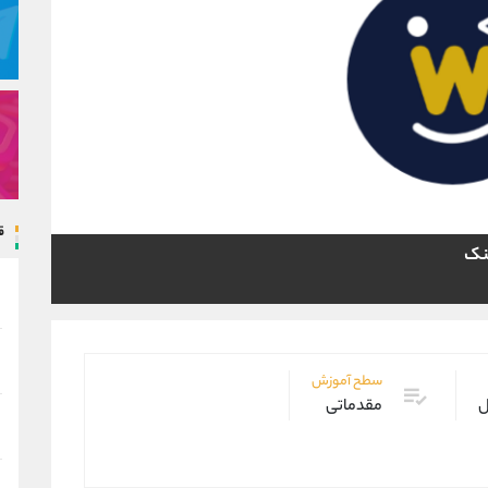
ق
ینک
سطح آموزش
ل
مقدماتی