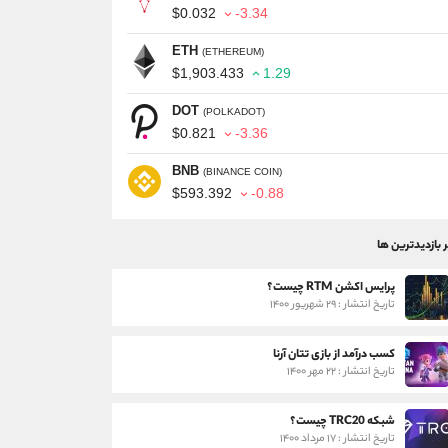
$0.032
-3.34
ETH
(ETHEREUM)
$1,903.433
1.29
DOT
(POLKADOT)
$0.821
-3.36
BNB
(BINANCE COIN)
$593.392
-0.88
ر بازدیدترین ها
پرایس اکشن RTM چیست؟
تاریخ انتشار : ۲۹ شهریور ۱۴۰۰
کسب درآمد از بازی تتان آرنا
تاریخ انتشار : ۲۲ مهر ۱۴۰۰
شبکه TRC20 چیست؟
تاریخ انتشار : ۱۷ مرداد ۱۴۰۰