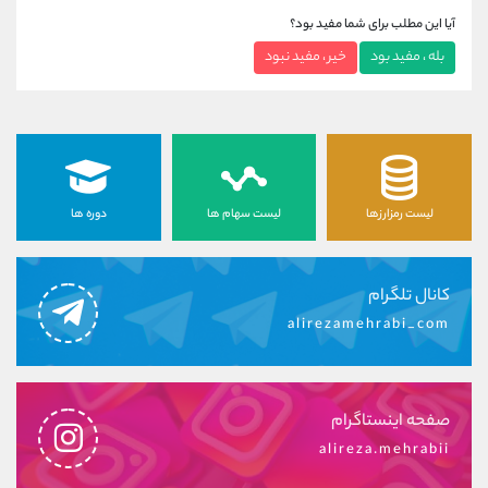
آیا این مطلب برای شما مفید بود؟
بله ، مفید بود
خیر ، مفید نبود
لیست رمزارزها
لیست سهام ها
دوره ها
کانال تلگرام
alirezamehrabi_com
صفحه اینستاگرام
alireza.mehrabii