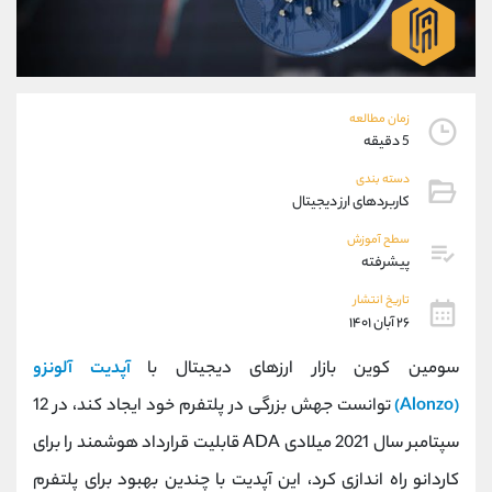
موبایل
09927779040
واتساپ
شروع گفتگو
تلگرام
@Armteam_admin_por
داخلی
107
زمان مطالعه
5 دقیقه
پشتیبان فروش
(یوسف فرخنده)
دسته بندی
موبایل
09194198792
کاربردهای ارز دیجیتال
واتساپ
شروع گفتگو
تلگرام
@Armteam_admin_33
سطح آموزش
پیشرفته
داخلی
118
تاریخ انتشار
۲۶ آبان ۱۴۰۱
اطلاعات تماس
(دفتر فروش)
تلفن
021-22021030
سومین کوین بازار ارزهای دیجیتال با
آپدیت آلونزو
تلفن
021-22021040
(Alonzo)
توانست جهش بزرگی در پلتفرم خود ایجاد کند، در 12
بدون پیش شماره
90001030
سپتامبر سال 2021 میلادی ADA قابلیت قرارداد هوشمند را برای
اینستاگرام
@alireza.mehrabii
کانال تلگرام
@alirezamehrabi_com
کاردانو راه اندازی کرد، این آپدیت با چندین بهبود برای پلتفرم