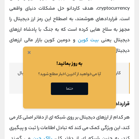
cryptocurrency، هدف کاردانو حل مشکلات دنیای واقعی
است. قراردادهای هوشمند، به اصطلاح این رمز ارز دیجیتال را
مجهز به سلاح هایی کرده است که به جنگ با پادشاه ارزهای
دیجیتال یعنی
بیت کوین
و دومین کوین بازار مالی ارزهای
دیجیتال یعنی
اتریوم
می رود.
×
به روز بمانید!
کاردانو با داشتن بلاک چین کارآمد و تیم مدیریتی قوی، به دنبال
آیا می‌خواهید از آخرین اخبار مطلع شوید؟
حل مشکلات و تسهیل زندگی عموم مردم است.
حتما
قراردادهای هوشمند شبکه کاردانو
هر کدام از ارزهای دیجیتال بر روی شبکه ای از دفاتر اصلی کار می
کند، این ویژگی کمک می کند که تبادل اطلاعات را ثبت و پیگیری
کند، به چنین شبکه ای از دفتر کل،
بلاک چین
می گویند.