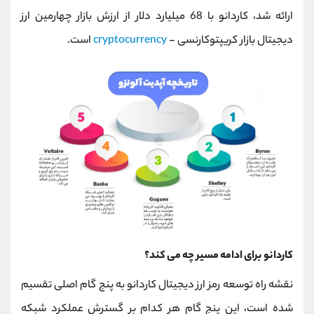
کانال بله
@alirezamehrabi_official
ارائه شد، کاردانو با 68 میلیارد دلار از ارزش بازار چهارمین ارز
دیجیتال بازار کریپتوکارنسی -
cryptocurrency
است.
کاردانو برای ادامه مسیر چه می کند؟
نقشه راه توسعه رمز ارز دیجیتال کاردانو به پنج گام اصلی تقسیم
شده است، این پنج گام هر کدام بر گسترش عملکرد شبکه