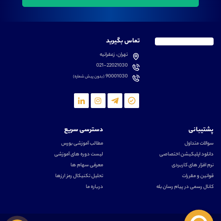
تماس بگیرید
تهران، زعفرانیه
021-22021030
90001030
(بدون پیش شماره)
پشتیبانی
دسترسی سریع
سوالات متداول
مطالب آموزشی بورس
دانلود اپلیکیشن اختصاصی
لیست دوره های آموزشی
نرم افزار های کاربردی
معرفی سهام ها
قوانین و مقررات
تحلیل تکنیکال رمز ارزها
کانال رسمی در پیام رسان بله
درباره ما