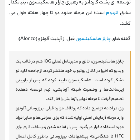
توسعه ای پشت کاردانو به رهبری چارلز هاسکینسون، بنیانگذار
سابق
اتریوم
است؛ این مرحله حدود دو تا چهار هفته طول می
کشد.
گفته های
چارلز هاسکینسون
قبل از آپدیت آلونزو (Alonzo):
چارلز هاسکینسون، خالق و مدیرعامل فعلی IOG هم در قالب یک
ویدیو که اخیرا در کانال یوتیوب خود منتشر کرده، از جامعه کاردانو
تشکر کرده است. هاسکینسون تایید کرده که پس از بازبینی
زیرساخت‌ها و وضعیت شبکه‌ آزمایشی، تیم توسعه‌ دهنده
تصمیم گرفت تا مرحله‌ نهایی آزمایش را آغاز کند.
وی در ادامه توضیح داده که برخلاف موارد قبلی، بروزرسانی آلونزو
وارد مرحله‌ آزمایش اصلیِ اولیه شده که برای صرافی‌ها و سایر افراد
مورد استفاده قرار می‌گیرد. پس از آماده شدن زیرساخت لازم برای
HFC تا هنگامی‌که پیشنهادات بروزرسانی به‌طور کامل اعمال