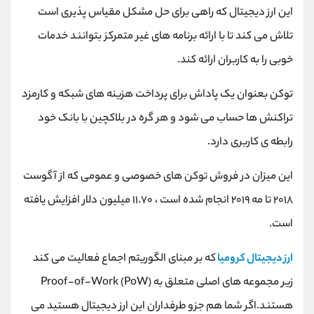
کانال بله
@alirezamehrabi_official
این ارز دیجیتال که راهی برای حل مشکل مقیاس پذیری است
تلاش می کند تا با ارائه برنامه های غیر متمرکز بتوانند خدمات
خوبی را به کاربران ارائه کند.
توکن بعنوان یک پاداش برای پرداخت هزینه های شبکه و کارمزد
تراکنش ها حساب می شود و هر گره در بلاکچین با بانک خود
رابطه ی کاربری دارد.
این میزان در فروش توکن های خصوصی و عمومی که از آگوست
۲۰۱۸ تا مه ۲۰۱۹ انجام شده است ، ۱۱.۷۰ میلیون دلار افزایش یافته
است.
ارز دیجیتال کرومیا
که بر مبنای الگوریتم اجماع فعالیت می کند
زیر مجموعه های اصلی متعلق به Proof-of-Work (PoW)
هستند.اگر شما هم جزو طرفداران این ارز دیجیتال هستید می