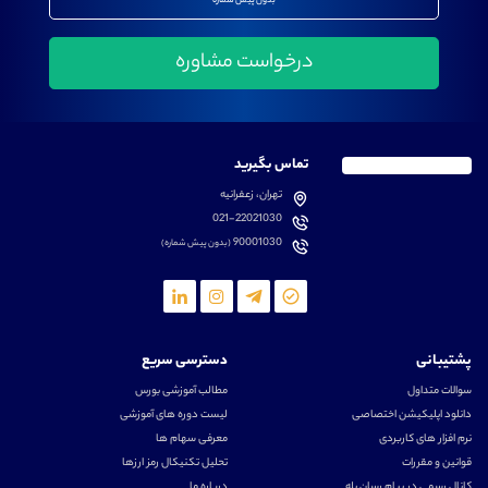
بدون پیش شماره
تماس بگیرید
تهران، زعفرانیه
021-22021030
90001030
(بدون پیش شماره)
پشتیبانی
دسترسی سریع
سوالات متداول
مطالب آموزشی بورس
دانلود اپلیکیشن اختصاصی
لیست دوره های آموزشی
نرم افزار های کاربردی
معرفی سهام ها
قوانین و مقررات
تحلیل تکنیکال رمز ارزها
کانال رسمی در پیام رسان بله
درباره ما