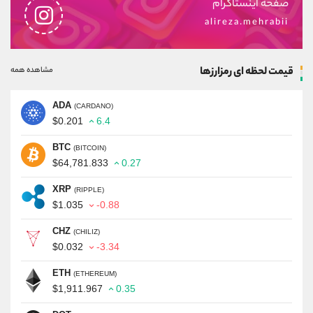
صفحه اینستاگرام
alireza.mehrabii
قیمت لحظه ای رمزارزها
مشاهده همه
ADA
(CARDANO)
$0.201
6.4
BTC
(BITCOIN)
$64,781.833
0.27
XRP
(RIPPLE)
$1.035
-0.88
CHZ
(CHILIZ)
$0.032
-3.34
ETH
(ETHEREUM)
$1,911.967
0.35