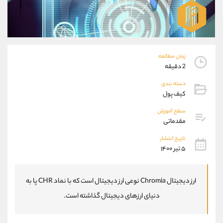
موبایل
09927779040
واتساپ
شروع گفتگو
تلگرام
@Armteam_admin_por
داخلی
107
زمان مطالعه
2 دقیقه
پشتیبان فروش
(فائزه تهرانی)
موبایل
09101364784
دسته بندی
کیف پول
واتساپ
شروع گفتگو
تلگرام
@Armteam_admin_104
سطح آموزش
داخلی
104
مقدماتی
تاریخ انتشار
۵ تیر ۱۴۰۰
اطلاعات تماس
(دفتر فروش)
تلفن
021-22021030
تلفن
021-22021040
ارز دیجیتال Chromia نوعی ارز دیجیتال است که با نماد CHR پا به
بدون پیش شماره
90001030
دنیای ارزهای دیجیتال گذاشته است.
اینستاگرام
@alireza.mehrabii
کانال تلگرام
@alirezamehrabi_com