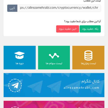
لینک این مطلب
کپی
آیا این مطلب برای شما مفید بود؟
بله ، مفید بود
خیر ، مفید نبود
لیست رمزارزها
لیست سهام ها
دوره ها
کانال تلگرام
alirezamehrabi_com