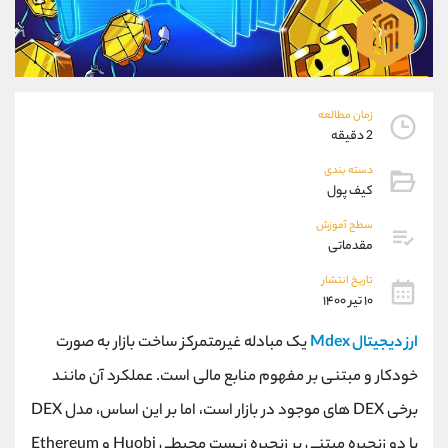
موبایل
09101364784
واتساپ
شروع گفتگو
تلگرام
@Armteam_admin_104
داخلی
104
زمان مطالعه
2 دقیقه
پشتیبان فروش
(ایمان پوراسماعیلی)
موبایل
09927779040
دسته بندی
کیف پول
واتساپ
شروع گفتگو
تلگرام
@Armteam_admin_por
سطح آموزش
داخلی
107
مقدماتی
تاریخ انتشار
اطلاعات تماس
۱۰ تیر ۱۴۰۰
(دفتر فروش)
تلفن
021-22021030
ارز دیجیتال Mdex
یک مبادله غیرمتمرکز ساخت بازار به صورت
تلفن
021-22021040
خودکار و مبتنی بر مفهوم منابع مالی است. عملکرد آن مانند
بدون پیش شماره
90001030
اینستاگرام
@alireza.mehrabii
برخی DEX های موجود در بازار است، اما بر این اساس، مدل DEX
کانال تلگرام
@alirezamehrabi_com
با دو زنجیره مبتنی بر زنجیره زیست محیطی Huobi و Ethereum