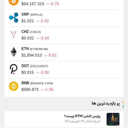
$64,157.315
-0.75
XRP
(RIPPLE)
$1.021
-2.42
CHZ
(CHILIZ)
$0.032
-3.34
ETH
(ETHEREUM)
$1,894.010
-0.61
DOT
(POLKADOT)
$0.815
-3.08
BNB
(BINANCE COIN)
$586.873
-1.36
پر بازدیدترین ها
پرایس اکشن RTM چیست؟
تاریخ انتشار : ۲۹ شهریور ۱۴۰۰