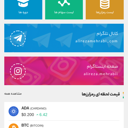
لیست رمزارزها
لیست سهام ها
دوره ها
کانال تلگرام
alirezamehrabi_com
صفحه اینستاگرام
alireza.mehrabii
قیمت لحظه ای رمزارزها
مشاهده همه
ADA
(CARDANO)
$0.200
6.42
BTC
(BITCOIN)