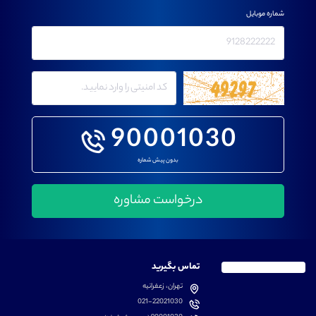
شماره موبایل
90001030
بدون پیش شماره
تماس بگیرید
تهران، زعفرانیه
021-22021030