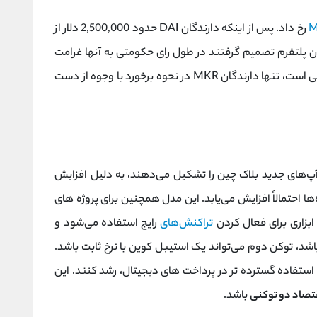
M
رخ داد. پس از اینکه دارندگان DAI حدود 2,500,000 دلار از
ان پلتفرم تصمیم گرفتند در طول رای حکومتی به آنها غرامت
نپردازند. از آنجایی که MKR، نه DAI، نشانه حاکمیتی است، تنها دارندگان MKR در نحوه برخورد با وجوه از دست
‌آپ‌های جدید بلاک چین را تشکیل می‌دهند، به دلیل افزایش
متحده بر روی ICO، تعداد پروژه‌ها احتمالاً افزایش می‌یابد. این مدل همچنین برای پروژه های
بزاری برای فعال کردن
تراکنش‌های
رایج استفاده می‌شود و
د، توکن دوم می‌تواند یک استیبل کوین با نرخ ثابت باشد.
 استفاده گسترده تر در پرداخت های دیجیتال، رشد کنند. این
تصاد دو توکنی
باشد.