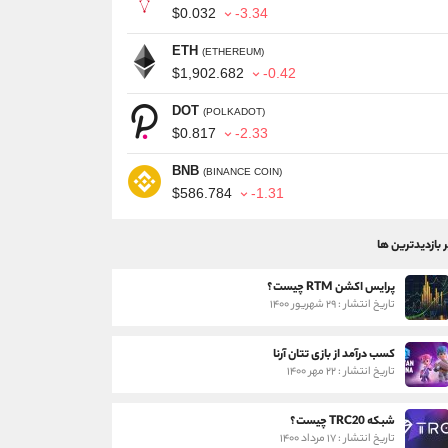
$0.032
-3.34
ETH
(ETHEREUM)
$1,902.682
-0.42
DOT
(POLKADOT)
$0.817
-2.33
BNB
(BINANCE COIN)
$586.784
-1.31
ر بازدیدترین ها
پرایس اکشن RTM چیست؟
تاریخ انتشار : ۲۹ شهریور ۱۴۰۰
کسب درآمد از بازی تتان آرنا
تاریخ انتشار : ۲۲ مهر ۱۴۰۰
شبکه TRC20 چیست؟
تاریخ انتشار : ۱۷ مرداد ۱۴۰۰