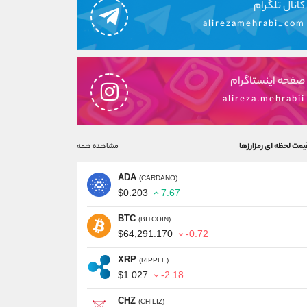
کانال تلگرام
alirezamehrabi_com
صفحه اینستاگرام
alireza.mehrabii
یمت لحظه ای رمزارزها
مشاهده همه
ADA
(CARDANO)
$0.203
7.67
BTC
(BITCOIN)
$64,291.170
-0.72
XRP
(RIPPLE)
$1.027
-2.18
CHZ
(CHILIZ)