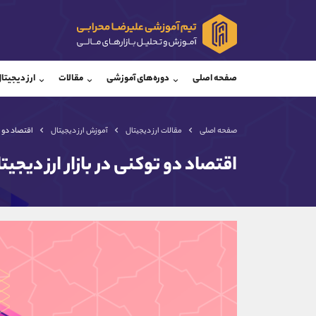
پشتیبان فروش
پشتی
(فائزه تهرانی)
صفحه اصلی
دوره‌های آموزشی
مقالات
ارز دیجیتا
موبایل
09101364784
موبایل
واتساپ
شروع گفتگو
واتساپ
تلگرام
@Armteam_admin_104
تلگرام
صفحه اصلی
مقالات ارز دیجیتال
آموزش ارز دیجیتال
اقتصاد دو ت
داخلی
104
داخلی
اقتصاد دو توکنی در بازار ارز دیج
اطلاعات تماس
(دفتر فروش)
تلفن
تلفن
بدون پیش شماره
اینستاگرام
کانال تلگرام
کانال بله