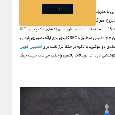
حتما
بارزترین مزیت مدل اقتصاد دو توکنی، انطباق قانونی با مقررات SEC است. با صدور یک توکن امنیتی که حقوق
 پروژه هر گونه ریسک نظارتی را به حداقل می رسانند. مزیت
ه گذاران محتاط تر است. بسیاری از پروژه های بلاک چین و
ICO
ها، هنوز در هاله ای از بی ثباتی هستند. صدور توکن های امنیتی منطبق با SEC کلیدی برای ارائه تصویری پایدارتر
ادی دو توکنی، با تکیه بر حفظ نرخ ثابت برای
استیبل کوین
 توکن تراکنشی دوم که نوسانات پلتفرم را جذب می‌کند، مزیت بزرگ