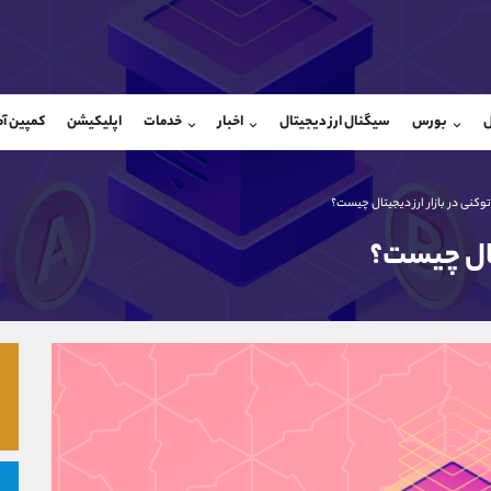
بان فروش
پشتیبان فروش
(یوسف فرخنده)
(ایمان پوراسماعیلی)
ل
بورس
سیگنال ارز دیجیتال
اخبار
خدمات
اپلیکیشن
کمپین آ
09194198792
موبایل
9927779040
شروع گفتگو
واتساپ
شروع گفتگ
@Armteam_admin_33
تلگرام
Armteam_admin_por
وکنی در بازار ارز دیجیتال چیست؟
118
داخلی
07
یتال چیست؟