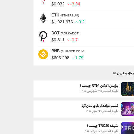
$0.032
-3.34
ETH
(ETHEREUM)
$1,921.976
0.2
DOT
(POLKADOT)
$0.811
-0.7
BNB
(BINANCE COIN)
$606.298
1.79
ر بازدیدترین ها
پرایس اکشن RTM چیست؟
تاریخ انتشار : ۲۹ شهریور ۱۴۰۰
کسب درآمد از بازی تتان آرنا
تاریخ انتشار : ۲۲ مهر ۱۴۰۰
شبکه TRC20 چیست؟
تاریخ انتشار : ۱۷ مرداد ۱۴۰۰