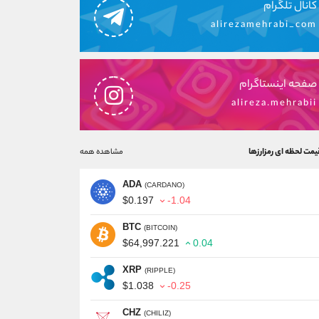
کانال تلگرام
alirezamehrabi_com
صفحه اینستاگرام
alireza.mehrabii
یمت لحظه ای رمزارزها
مشاهده همه
ADA
(CARDANO)
$0.197
-1.04
BTC
(BITCOIN)
$64,997.221
0.04
XRP
(RIPPLE)
$1.038
-0.25
CHZ
(CHILIZ)