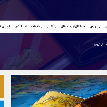
بان فروش
پشتیبان فروش
(ایمان پوراسماعیلی)
(یوسف فرخنده)
ل
بورس
سیگنال ارز دیجیتال
اخبار
خدمات
اپلیکیشن
کمپین آ
09927779040
موبایل
9194198792
شروع گفتگو
واتساپ
شروع گفتگ
@Armteam_admin_por
تلگرام
Armteam_admin_33
جیتال تزوس
107
داخلی
8