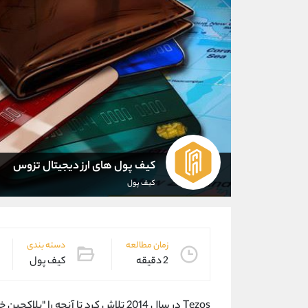
کیف پول های ارز دیجیتال تزوس
کیف پول
زمان مطالعه
دسته بندی
2 دقیقه
کیف پول
Tezos در سال 2014 تلاش کرد تا آنچه را "بلاکچین خود اصلاح کننده" می نامد ایجاد کند.