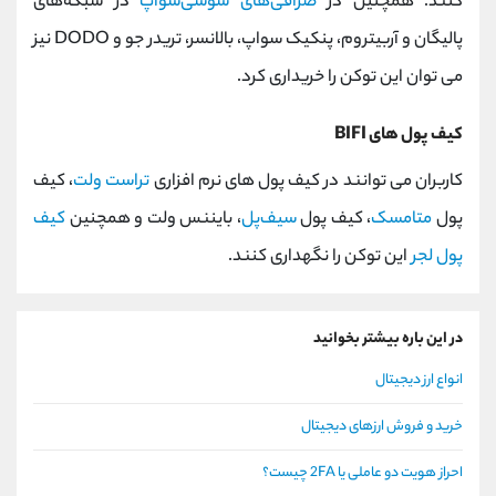
کنند. همچنین در
صرافی‌های سوشی‌سواپ
در شبکه‌های
پالیگان و آربیتروم، پنکیک سواپ، بالانسر، تریدر جو و DODO نیز
می توان این توکن را خریداری کرد.
کیف پول های BIFI
کاربران می توانند در کیف پول های نرم افزاری
تراست ولت
، کیف
پول
متامسک
، کیف پول
سیف‌پل
، بایننس ولت و همچنین
کیف
پول لجر
این توکن را نگهداری کنند.
در این باره بیشتر بخوانید
انواع ارز دیجیتال
خرید و فروش ارزهای دیجیتال
احراز هویت دو عاملی یا 2FA چیست؟