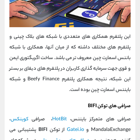
این پلتفرم همکاری های متعددی با شبکه های بلاک چینی و
پلتفرم های مختلف داشته که از میان آنها، همکاری با شبکه
باننس اسمارت چین معروف تر می باشد. ساخت اگریگتوری ایمن
و قوی جهت سرمایه گذاری کاربران در پلتفرم های دیفای بر بستر
این شبکه، نتیجه همکاری پلتفرم Beefy Finance و شبکه
بایننس اسمارت چین بوده است.
صرافی های توکن BIFI
صرافی های متمرکز بایننس،
HotBit
، صرافی
کوینکس
،
MandalaExchange و
Gatei.io
از توکن
BIFI
پشتیبانی می