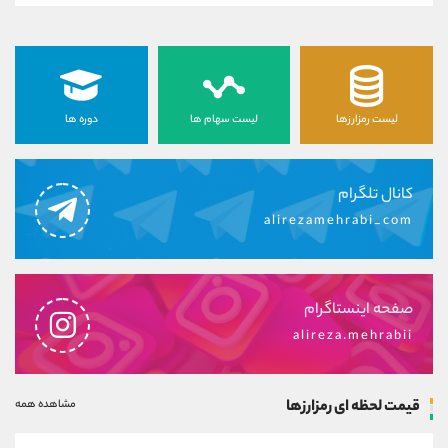
لیست رمزارزها
لیست سهام ها
دوره ها
کانال تلگرام
alirezamehrabi_com
صفحه اینستاگرام
alireza.mehrabii
قیمت لحظه ای رمزارزها
مشاهده همه