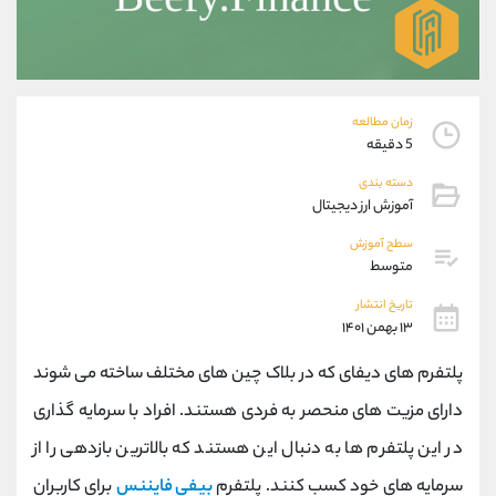
موبایل
09194198792
واتساپ
شروع گفتگو
تلگرام
@Armteam_admin_33
داخلی
118
زمان مطالعه
5 دقیقه
پشتیبان فروش
(فائزه تهرانی)
دسته بندی
موبایل
09101364784
آموزش ارز دیجیتال
واتساپ
شروع گفتگو
تلگرام
@Armteam_admin_104
سطح آموزش
متوسط
داخلی
104
تاریخ انتشار
۱۳ بهمن ۱۴۰۱
اطلاعات تماس
(دفتر فروش)
تلفن
021-22021030
پلتفرم های دیفای که در بلاک چین های مختلف ساخته می شوند
تلفن
021-22021040
دارای مزیت های منحصر به فردی هستند. افراد با سرمایه گذاری
بدون پیش شماره
90001030
در این پلتفرم ها به دنبال این هستند که بالاترین بازدهی را از
اینستاگرام
@alireza.mehrabii
کانال تلگرام
@alirezamehrabi_com
سرمایه های خود کسب کنند. پلتفرم
بیفی فایننس
برای کاربران