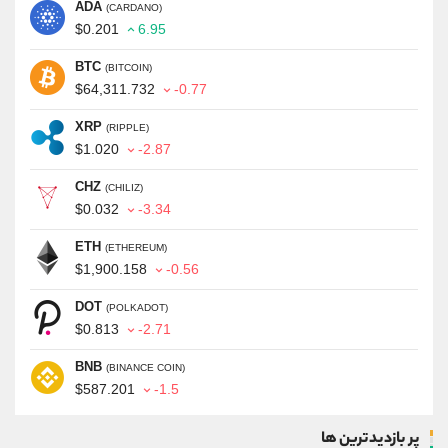
ADA
(CARDANO)
$0.201
6.95
BTC
(BITCOIN)
$64,311.732
-0.77
XRP
(RIPPLE)
$1.020
-2.87
CHZ
(CHILIZ)
$0.032
-3.34
ETH
(ETHEREUM)
$1,900.158
-0.56
DOT
(POLKADOT)
$0.813
-2.71
BNB
(BINANCE COIN)
$587.201
-1.5
پر بازدیدترین ها