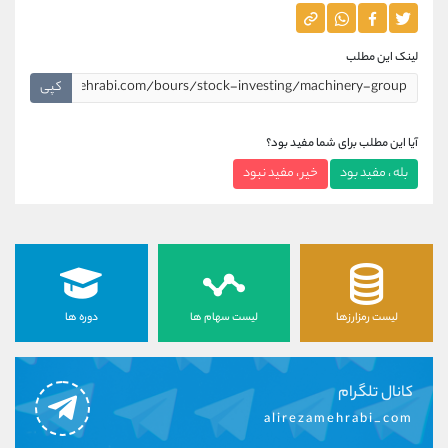
لینک این مطلب
کپی
آیا این مطلب برای شما مفید بود؟
بله ، مفید بود
خیر ، مفید نبود
لیست رمزارزها
لیست سهام ها
دوره ها
کانال تلگرام
alirezamehrabi_com