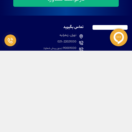
تماس بگیرید
تهران، زعفرانیه
021-22021030
90001030
(بدون پیش شماره)
پشتیبانی
دسترسی سریع
سوالات متداول
مطالب آموزشی بورس
دانلود اپلیکیشن اختصاصی
لیست دوره های آموزشی
نرم افزار های کاربردی
معرفی سهام ها
قوانین و مقررات
تحلیل تکنیکال رمز ارزها
کانال رسمی در پیام رسان بله
درباره ما