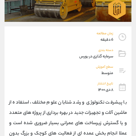
موبایل
09194198792
واتساپ
شروع گفتگو
تلگرام
@Armteam_admin_33
داخلی
118
زمان مطالعه
6 دقیقه
پشتیبان فروش
(محسن یزدی)
دسته بندی
موبایل
09304891085
سرمایه گذاری در بورس
واتساپ
شروع گفتگو
تلگرام
@Armteam_admin_103
سطح آموزش
متوسط
داخلی
103
تاریخ انتشار
۸ دی ۱۴۰۰
اطلاعات تماس
(دفتر فروش)
تلفن
021-22021030
با پیشرفت تکنولوژی و رشد شتابان علوم مختلف، استفاده از
تلفن
021-22021040
ماشین آلات و تجهیزات جدید در بهره برداری از پروژه های متعدد
بدون پیش شماره
90001030
و یا گسترش زیرساخت های عمرانی بسیار ضروری شده است و
اینستاگرام
@alireza.mehrabii
کانال تلگرام
@alirezamehrabi_com
عملا انجام بخش عمده ای از فعالیت های کوچک و بزرگ بدون