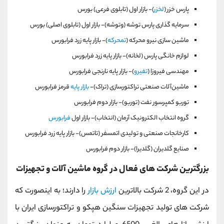
پارس‌ خزر (
لخزر
)- بازار اول (تابلوی فرعی) بورس
سرمايه‌ گذاری‌ پارس‌ توشه‌ (وتوشه)- بازار اول (تابلوی اصلی) بورس
ماشين سازی نيرو محركه (
تمحركه
)- بازار پايه زرد فرابورس
لوازم‌ خانگی‌ پارس‌ (لخانه)- بازار پايه زرد فرابورس
مهندسی فيروزا (
تفيرو
)- بازار پايه نارنجی فرابورس
ماشين‌آلات صنعتی تراكتورسازی‌ (تراک)-
بازار پايه
قرمز فرابورس
توربو كمپرسور نفت (توربو)- بازار دوم فرابورس
گروه انتخاب الكترونيک آرمان (انتخاب)- بازار اول
فرابورس
كارخانجات صنعتی و توليدی اتمسفر (تاتمس)- بازار پايه زرد فرابورس
صنايع گلديران (گلديرا)- بازار دوم فرابورس
بزرگترین شرکت های فعال در گروه ماشین آلات و تجهیزات
در این گروه، 2 شرکت بالاترین
ارزش بازار
را دارند؛ به اینصورت که
شرکت های تولید تجهیزات سنگین هپکو و تراکتورسازی ایران با