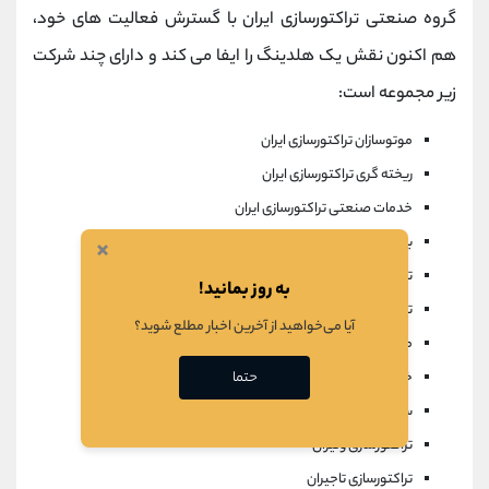
گروه صنعتی تراکتورسازی ایران با گسترش فعالیت های خود،
هم اکنون نقش یک هلدینگ را ایفا می کند و دارای چند شرکت
زیر مجموعه است:
موتوسازان تراکتورسازی ایران
ریخته گری تراکتورسازی ایران
خدمات صنعتی تراکتورسازی ایران
بازرگانی و خدمات پس از
فروش
تراکتورسازی
×
تراکتورسازی ارومیه
به روز بمانید!
تراکتورسازی کردستان
آیا می‌خواهید از آخرین اخبار مطلع شوید؟
مهندسی تولید و تامین قطعات تراکتورسازی تبریز
حتما
خودروسازان دیزلی آذربایجان
سیبا موتور
تراکتورسازی ونیران
تراکتورسازی تاجیران