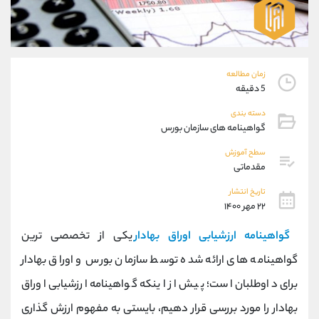
موبایل
09194198792
واتساپ
شروع گفتگو
تلگرام
@Armteam_admin_33
داخلی
118
زمان مطالعه
5 دقیقه
پشتیبان فروش
(محسن یزدی)
دسته بندی
موبایل
09304891085
گواهینامه های سازمان بورس
واتساپ
شروع گفتگو
سطح آموزش
تلگرام
@Armteam_admin_103
مقدماتی
داخلی
103
تاریخ انتشار
۲۲ مهر ۱۴۰۰
اطلاعات تماس
(دفتر فروش)
گواهینامه ارزشیابی اوراق بهادار
یکی از تخصصی ترین
تلفن
021-22021030
تلفن
021-22021040
گواهینامه های ارائه شده توسط سازمان بورس و اوراق بهادار
بدون پیش شماره
90001030
برای داوطلبان است؛ پیش از اینکه گواهینامه ارزشیابی اوراق
اینستاگرام
@alireza.mehrabii
کانال تلگرام
@alirezamehrabi_com
بهادار را مورد بررسی قرار دهیم، بایستی به مفهوم ارزش گذاری