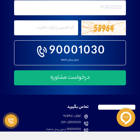
90001030
بدون پیش شماره
تماس بگیرید
تهران، زعفرانیه
021-22021030
90001030
(بدون پیش شماره)