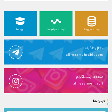
لیست رمزارزها
لیست سهام ها
دوره ها
کانال تلگرام
alirezamehrabi_com
صفحه اینستاگرام
alireza.mehrabii
ترین ها