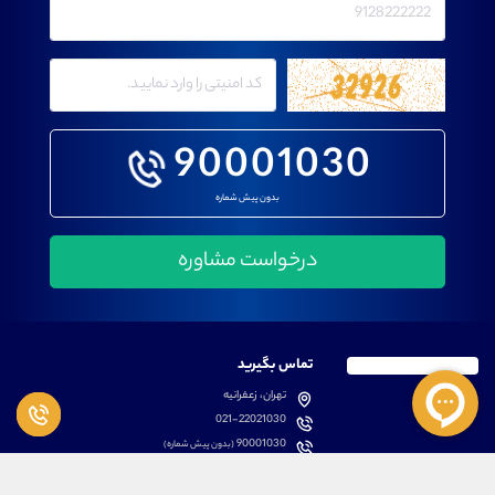
90001030
بدون پیش شماره
تماس بگیرید
تهران، زعفرانیه
021-22021030
90001030
(بدون پیش شماره)