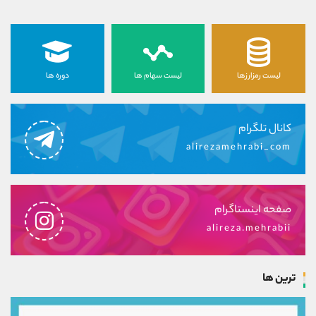
لیست رمزارزها
لیست سهام ها
دوره ها
کانال تلگرام
alirezamehrabi_com
صفحه اینستاگرام
alireza.mehrabii
ترین ها