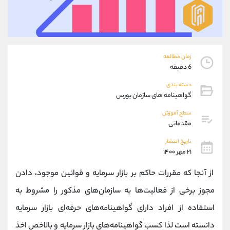
موبایل
09927779040
واتساپ
شروع گفتگو
تلگرام
@Armteam_admin_por
داخلی
107
زمان مطالعه
6 دقیقه
پشتیبان فروش
(محسن یزدی)
دسته بندی
موبایل
09304891085
گواهینامه های سازمان بورس
واتساپ
شروع گفتگو
تلگرام
@Armteam_admin_103
سطح آموزش
مقدماتی
داخلی
103
تاریخ انتشار
۲۱ مهر ۱۴۰۰
اطلاعات تماس
(دفتر فروش)
تلفن
021-22021030
از آنجا که مقررات حاکم بر بازار سرمایه و قوانین موجود، دادن
تلفن
021-22021040
مجوز برخی از فعالیت‌ها به سازمان‌های مذکور را مشروط به
بدون پیش شماره
90001030
استفاده از افراد دارای گواهینامه‌های حرفه‌ای بازار سرمایه
اینستاگرام
@alireza.mehrabii
کانال تلگرام
@alirezamehrabi_com
دانسته است لذا کسب گواهینامه‌های بازار سرمایه و بالاخص اخذ