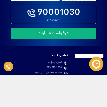
90001030
بدون پیش شماره
تماس بگیرید
تهران، زعفرانیه
021-22021030
90001030
(بدون پیش شماره)
پشتیبانی
دسترسی سریع
سوالات متداول
مطالب آموزشی بورس