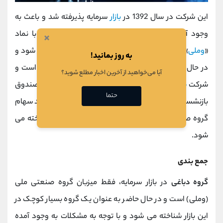
این شرکت در سال 1392 در
بازار
سرمایه پذیرفته شد و باعث به
وجود آمدن گروه دباغی در این بازار شد و سهام آن با نماد
×
«
وملی
» در بازار دوم بورس
اوراق بهادار
تهران معامله می شود و
به روز بمانید!
در حال حاضر،
ارزش بازار
آن حدود 3500 میلیارد تومان است و
آیا می‌خواهید از آخرین اخبار مطلع شوید؟
شرکت
سرمایه گذاری
آتیه صبا (یکی از زیر مجموعه های صندوق
حتما
بازنشستگی کشوری)، با در اختیار داشتن بیش از 78 درصد سهام
گروه صنعتی ملی، به عنوان بزرگترین
سهامدار
آن شناخته می
شود.
جمع بندی
گروه دباغی
در بازار سرمایه، فقط میزبان گروه صنعتی ملی
(وملی) است و در حال حاضر به عنوان یک گروه بسیار کوچک در
این بازار شناخته می شود و با توجه به مشکلات به وجود آمده