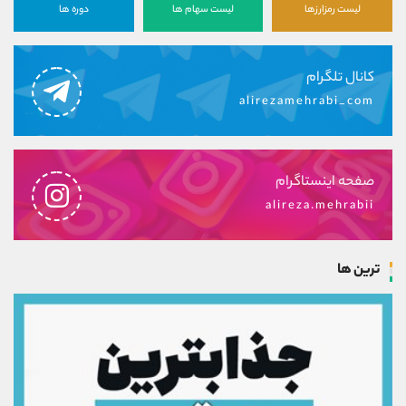
لیست رمزارزها
لیست سهام ها
دوره ها
کانال تلگرام
alirezamehrabi_com
صفحه اینستاگرام
alireza.mehrabii
ترین ها