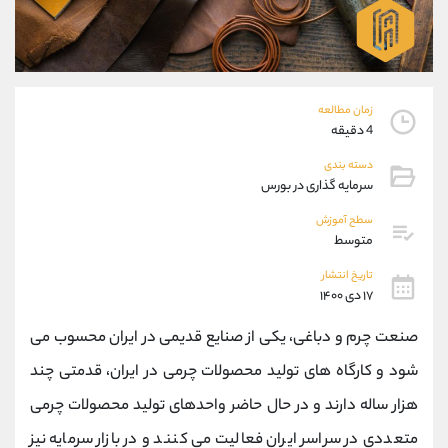
موبایل
09194198792
واتساپ
شروع گفتگو
تلگرام
@Armteam_admin_33
داخلی
118
زمان مطالعه
4 دقیقه
پشتیبان فروش
(محسن یزدی)
دسته بندی
موبایل
09304891085
سرمایه گذاری در بورس
واتساپ
شروع گفتگو
تلگرام
@Armteam_admin_103
سطح آموزش
متوسط
داخلی
103
تاریخ انتشار
۱۷ دی ۱۴۰۰
اطلاعات تماس
(دفتر فروش)
تلفن
021-22021030
صنعت چرم و دباغی، یکی از صنایع قدیمی در ایران محسوب می
تلفن
021-22021040
شود و کارگاه های تولید محصولات چرمی در ایران، قدمتی چند
بدون پیش شماره
90001030
هزار ساله دارند و در حال حاضر واحدهای تولید محصولات چرمی
اینستاگرام
@alireza.mehrabii
کانال تلگرام
@alirezamehrabi_com
متعددی در سراسر ایران فعالیت می کنند و در بازار سرمایه نیز