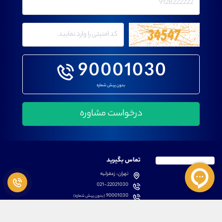
90001030
بدون پیش شماره
تماس بگیرید
تهران، زعفرانیه
021-22021030
90001030
(بدون پیش شماره)