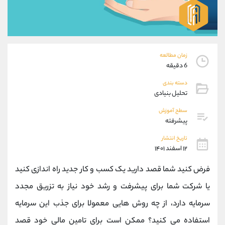
موبایل
09101364784
واتساپ
شروع گفتگو
تلگرام
@Armteam_admin_104
داخلی
104
زمان مطالعه
6 دقیقه
پشتیبان فروش
(ایمان پوراسماعیلی)
دسته بندی
موبایل
09927779040
تحلیل بنیادی
واتساپ
شروع گفتگو
تلگرام
@Armteam_admin_por
سطح آموزش
پیشرفته
داخلی
107
تاریخ انتشار
۱۲ اسفند ۱۴۰۱
اطلاعات تماس
(دفتر فروش)
تلفن
021-22021030
فرض کنید شما قصد دارید یک کسب و کار جدید راه اندازی کنید
تلفن
021-22021040
یا شرکت شما برای پیشرفت و رشد خود نیاز به تزریق مجدد
بدون پیش شماره
90001030
سرمایه دارد، از چه روش هایی معمولا برای جذب این سرمایه
اینستاگرام
@alireza.mehrabii
کانال تلگرام
@alirezamehrabi_com
استفاده می کنید؟ ممکن است برای تامین مالی خود قصد