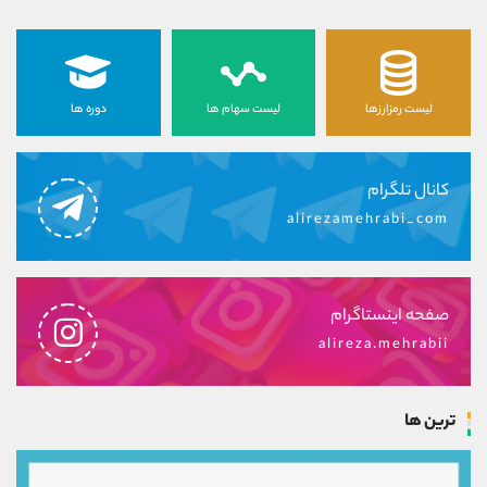
لیست رمزارزها
لیست سهام ها
دوره ها
کانال تلگرام
alirezamehrabi_com
صفحه اینستاگرام
alireza.mehrabii
ترین ها