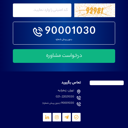
90001030
بدون پیش شماره
تماس بگیرید
تهران، زعفرانیه
021-22021030
90001030
(بدون پیش شماره)