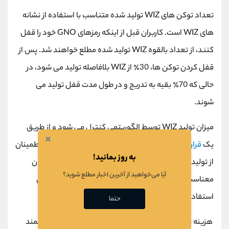
تعداد توکن های WIZ تولید شده متناسب با استفاده از نشانه
های WIZ است. کاربران قبل از اینکه رمزهای GNO خود را قفل
کنند، از تعداد بالقوه WIZ تولید شده مطلع خواهند شد. پس از
قفل کردن توکن ها، 30٪ از WIZ بلافاصله تولید می شود، در
حالی که 70٪ بقیه به تدریج و در طول مدت قفل تولید می
شوند.
میزان تولید WIZ توسط الگوریتمی کنترل می شود و از طریق
×
یک
قرارداد هوشمند
اجرا می شود. این الگوریتم وظیفه اطمینان
به روز بمانید!
از تولید توکن های WIZ به روشی متعادل را دارد و این بدان
آیا می‌خواهید از آخرین اخبار مطلع شوید؟
معناست که تعداد کل WIZ همیشه باید 20 برابر میانگین
استفاده ماهانه باشد.
حتما
هزینه پرداخت شده در سایر توکن ها به یک قرارداد هوشمند