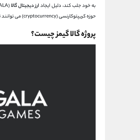
به خود جلب کند، دلیل ایجاد
ارز دیجیتال گالا
حوزه کریپتوکارنسی (cryptocurrency) می توانند توکن گالا رو با انجام بازی‌ های گالا گیمز بدست آورند.
پروژه گالا گیمز چیست؟