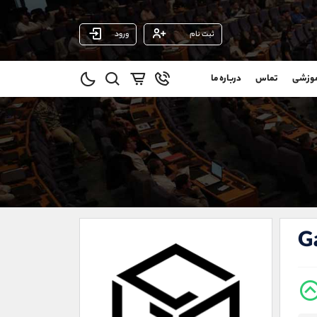
ثبت نام
ورود
پشتیبان فروش
(محسن یزدی)
موزشی
تماس
درباره ما
0
موبایل
09304891085
و
واتساپ
شروع گفتگو
@
تلگرام
@Armteam_admin_103
1
داخلی
103
021-22021030
021-22021040
G
90001030
@alireza.mehrabii
@alirezamehrabi_com
@alirezamehrabi_official