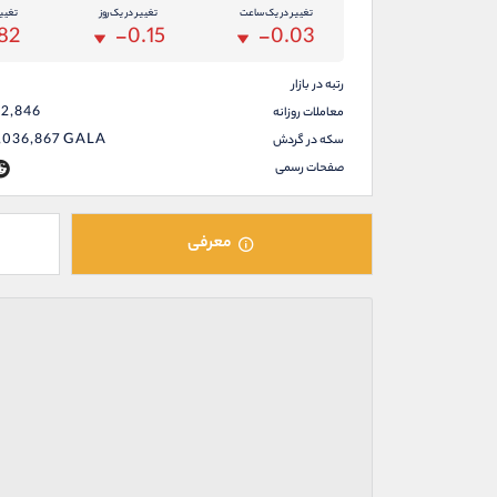
تغییر در یک ساعت
تغییر در یک روز
تغیی
82
-0.15
-0.03
رتبه در بازار
42,846
معاملات روزانه
,036,867
GALA
سکه در گردش
صفحات رسمی
معرفی