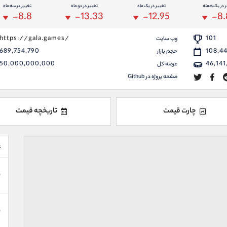
ر در یک هفته
تغییر در یک ماه
تغییر در دو ماه
تغییر در سه ماه
-8.8
-13.33
-12.95
-8.
https://gala.games/
101
وب سایت
689,754,790
108,4
حجم بازار
50,000,000,000
46,141
عرضه کل
صفحه پروژه در Github
چارت قیمت
تاریخچه قیمت
ع
ن
ن