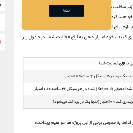
 زیر ساخت، توسط
نود
های موسس (Founder Nodes) است.
حتما
حداکثر ۵۰ هزار نود موسس در این شبکه فعالیت خواهند کرد. نودهای موسس کامپیوترها یا سرورهای (VPS)
زم برای اجرای کلاینت این شبکه را دارا هستند. می توانید
ری کنید، نخوه امتیاز دهی به ازای فعالیت شما، در جدول زیر
ی به ازای فعالیت شما
ر هر سیکل ۲۴ ساعته = ۱ امتیاز
۲۴ ساعته = ۰.۱ امتیاز
یک بار پرداخت می‌شود)
ادامه به معرفی برخی از این پروژه ها خواهیم پرداخت: