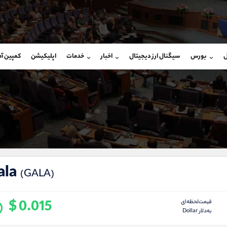
بان فروش
پشتیبان فروش
(یوسف فرخنده)
(ایمان پوراسماعیلی)
ل
بورس
سیگنال ارز دیجیتال
اخبار
خدمات
اپلیکیشن
کمپین آ
09194198792
موبایل
9927779040
شروع گفتگو
واتساپ
شروع گفتگ
@Armteam_admin_33
تلگرام
Armteam_admin_por
118
داخلی
07
ala
(GALA)
$ 0.015
قیمت‌لحظه‌ای
به‌دلار Dollar