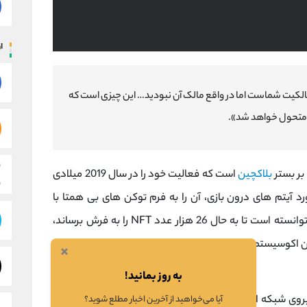
ار
الکیت شماست اما در واقع مالک آن نبودید… این چیزی است که
متحول خواهد شد».
بلاکچین
است که فعالیت خود را در سال 2019 میلادی
رد آیتم های درون بازی، آن را به فرم توکن های بی همتا با
استاندارد ERC-1155 طراحی کرده است، گالا گیمز توانسته است تا به حال 26 هزار عدد NFT را به فرش برساند،
×
به روز بمانید!
گالا گیمز شبکه‌ ای غیرمتمرکز است، توکن GALA بروی شبکه اتریوم و زنجیره هوشمند بایننس (BSC) اجرا می
آیا می‌خواهید از آخرین اخبار مطلع شوید؟