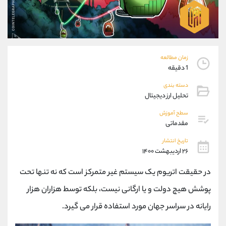
موبایل
09194198792
واتساپ
شروع گفتگو
تلگرام
@Armteam_admin_33
داخلی
118
زمان مطالعه
1 دقیقه
پشتیبان فروش
(فائزه تهرانی)
موبایل
09101364784
دسته بندی
تحلیل ارز دیجیتال
واتساپ
شروع گفتگو
تلگرام
@Armteam_admin_104
سطح آموزش
داخلی
104
مقدماتی
تاریخ انتشار
اطلاعات تماس
۲۶ اردیبهشت ۱۴۰۰
(دفتر فروش)
تلفن
021-22021030
در حقیقت اتریوم یک سیستم غیر متمرکز است که نه تنها تحت
تلفن
021-22021040
پوشش هیچ دولت و یا ارگانی نیست، بلکه توسط هزاران هزار
بدون پیش شماره
90001030
اینستاگرام
@alireza.mehrabii
رایانه در سراسر جهان مورد استفاده قرار می گیرد.
کانال تلگرام
@alirezamehrabi_com