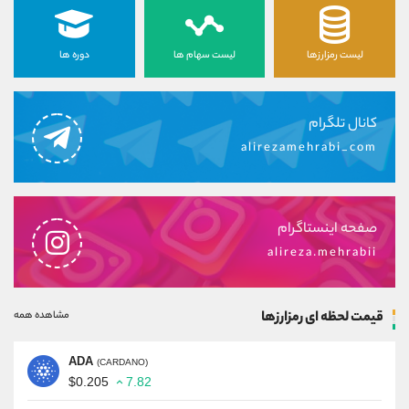
لیست رمزارزها
لیست سهام ها
دوره ها
کانال تلگرام
alirezamehrabi_com
صفحه اینستاگرام
alireza.mehrabii
قیمت لحظه ای رمزارزها
مشاهده همه
ADA
(CARDANO)
$0.205
7.82