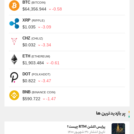
BTC
(BITCOIN)
$64,356.944
-0.58
XRP
(RIPPLE)
$1.035
-3.09
CHZ
(CHILIZ)
$0.032
-3.34
ETH
(ETHEREUM)
$1,903.484
-0.61
DOT
(POLKADOT)
$0.822
-3.47
BNB
(BINANCE COIN)
$590.722
-1.47
پر بازدیدترین ها
پرایس اکشن RTM چیست؟
تاریخ انتشار : ۲۹ شهریور ۱۴۰۰