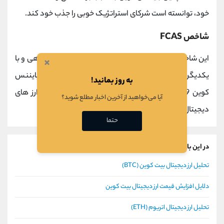
خود، توانسته است شرکای استراتژیک خوبی را جذب خود کند.
شاخص FCAS
این شاخص براساس چندمعیار ارز های دیجیتال را امیتازدهی و با
×
یکدیگر مقایسه می کند. امتیاز
FCAS
برای ارز دیجیتال بایننس
به روز بمانید!
کوین 829 است که از نظر در رتبه 31ام در میان تمام ارز های
آیا می‌خواهید از آخرین اخبار مطلع شوید؟
دیجیتال قرار گرفته است.
حتما
در این باره بیشتر بخوانید
تحلیل ارز دیجیتال بیت کوین (BTC)
دلایل افزایش قیمت ارز دیجیتال بیت کوین
تحلیل ارز دیجیتال اتریوم (ETH)