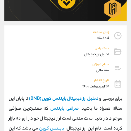
موبایل
09101364784
واتساپ
شروع گفتگو
تلگرام
@Armteam_admin_104
داخلی
104
زمان مطالعه
4 دقیقه
پشتیبان فروش
(محسن یزدی)
دسته بندی
موبایل
09304891085
تحلیل ارز دیجیتال
واتساپ
شروع گفتگو
تلگرام
@Armteam_admin_103
سطح آموزش
مقدماتی
داخلی
103
تاریخ انتشار
۱۳ اردیبهشت ۱۴۰۰
اطلاعات تماس
(دفتر فروش)
تلفن
021-22021030
برای بررسی و
تحلیل ارز دیجیتال بایننس کوین (BNB)
تا پایان این
تلفن
021-22021040
مقاله همراه ما باشید.
صرافی بایننس
که معتبرترین صرافی
بدون پیش شماره
90001030
موجود در دنیا است مدتی است ارز دیجیتال خود را روانه بازار
اینستاگرام
@alireza.mehrabii
کانال تلگرام
@alirezamehrabi_com
کرده است. نام این ارز دیجیتال،
بایننس کوین
می باشد که این