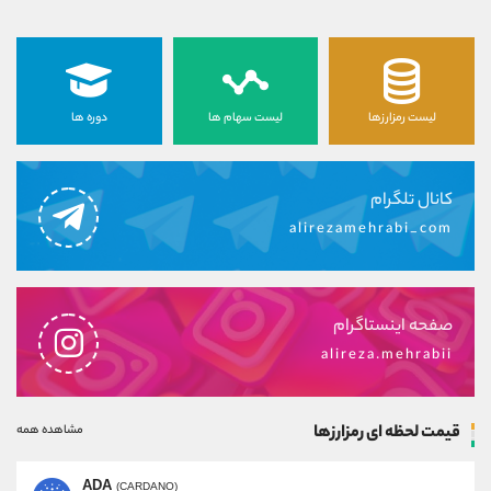
لیست رمزارزها
لیست سهام ها
دوره ها
کانال تلگرام
alirezamehrabi_com
صفحه اینستاگرام
alireza.mehrabii
قیمت لحظه ای رمزارزها
مشاهده همه
ADA
(CARDANO)