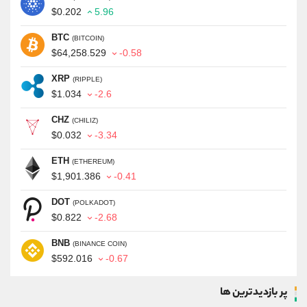
$0.202
5.96
BTC
(BITCOIN)
$64,258.529
-0.58
XRP
(RIPPLE)
$1.034
-2.6
CHZ
(CHILIZ)
$0.032
-3.34
ETH
(ETHEREUM)
$1,901.386
-0.41
DOT
(POLKADOT)
$0.822
-2.68
BNB
(BINANCE COIN)
$592.016
-0.67
پر بازدیدترین ها