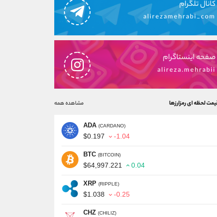
کانال تلگرام
alirezamehrabi_com
صفحه اینستاگرام
alireza.mehrabii
یمت لحظه ای رمزارزها
مشاهده همه
ADA
(CARDANO)
$0.197
-1.04
BTC
(BITCOIN)
$64,997.221
0.04
XRP
(RIPPLE)
$1.038
-0.25
CHZ
(CHILIZ)