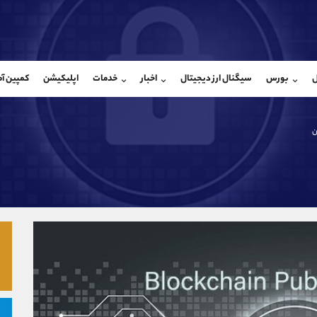
بان فروش
پشتیبان فروش
(فائزه تهرانی)
(محسن یزدی)
ل
بورس
سیگنال ارز دیجیتال
اخبار
خدمات
اپلیکیشن
کمپین آ
09101364784
موبایل
9304891085
شروع گفتگو
واتساپ
شروع گفتگ
@Armteam_admin_104
تلگرام
Armteam_admin_103
ن
104
داخلی
03