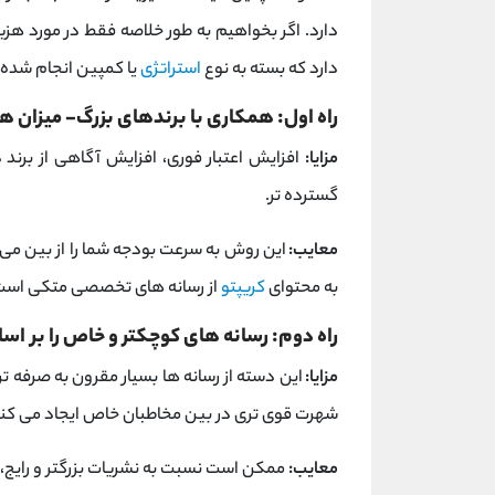
دارد. اگر بخواهیم به طور خلاصه فقط در مورد ه
دارد که بسته به نوع
استراتژی
یا کمپین انجام شده م
راه اول: همکاری با برندهای بزرگ- میزان ه
مزایا:
افزایش اعتبار فوری، افزایش آگاهی از برند 
گسترده تر.
معایب:
این روش به سرعت بودجه شما را از بین می ب
به محتوای
کریپتو
از رسانه های تخصصی متکی است
راه دوم: رسانه های کوچکتر و خاص را بر ا
مزایا:
این دسته از رسانه ها بسیار مقرون به صرفه ت
شهرت قوی تری در بین مخاطبان خاص ایجاد می کنن
معایب:
ممکن است نسبت به نشریات بزرگتر و رایج، ک