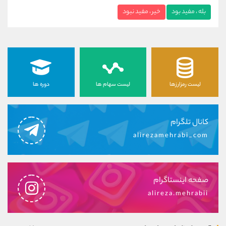
بله ، مفید بود
خیر ، مفید نبود
لیست رمزارزها
لیست سهام ها
دوره ها
کانال تلگرام
alirezamehrabi_com
صفحه اینستاگرام
alireza.mehrabii