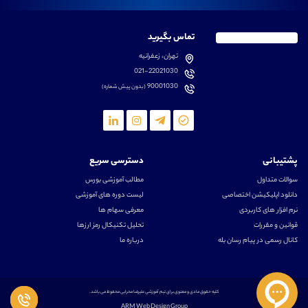
تماس بگیرید
تهران، زعفرانیه
021-22021030
90001030
(بدون پیش شماره)
پشتیبانی
دسترسی سریع
سوالات متداول
مطالب آموزشی بورس
دانلود اپلیکیشن اختصاصی
لیست دوره های آموزشی
نرم افزار های کاربردی
معرفی سهام ها
قوانین و مقررات
تحلیل تکنیکال رمز ارزها
کانال رسمی در پیام رسان بله
درباره ما
کلیه حقوق مادی و معنوی برای تیم آموزشی علیرضا محرابی محفوظ می باشد.
ARM Web Design Group