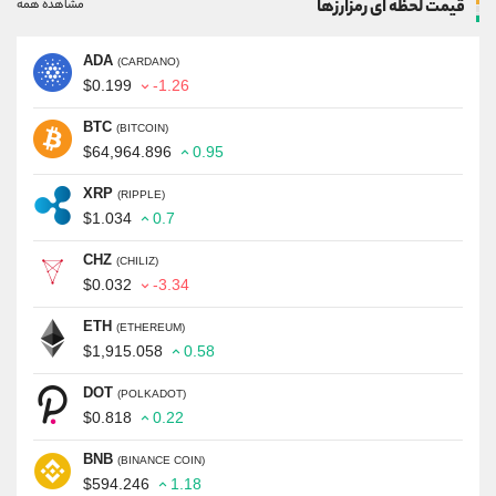
قیمت لحظه ای رمزارزها
مشاهده همه
ADA
(CARDANO)
$0.199
-1.26
BTC
(BITCOIN)
$64,964.896
0.95
XRP
(RIPPLE)
$1.034
0.7
CHZ
(CHILIZ)
$0.032
-3.34
ETH
(ETHEREUM)
$1,915.058
0.58
DOT
(POLKADOT)
$0.818
0.22
BNB
(BINANCE COIN)
$594.246
1.18