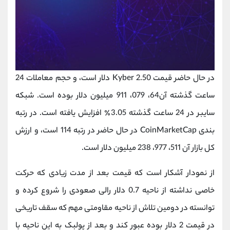
در حال حاضر قیمت Kyber 2.50 دلار است، و حجم معاملات 24
ساعت گذشته آن64، 079، 911 میلیون دلار بوده است. شبکه
سایبر در 24 ساعت گذشته 3.05٪ افزایش یافته است. در رتبه
بندی CoinMarketCap در حال حاضر در رتبه 114 است، و ارزش
کل بازار آن 511، 977، 238 میلیون دلار است.
از نمودار آشکار است که قیمت بعد از مدت زیادی که حرکت
خاصی نداشته از ناحیه 0.7 دلار رالی صعودی را شروع کرده و
توانسته در دومین تلاش از ناحیه مقاومتی مهم که سقف تاریخی
در قیمت 2 دلار بوده عبور کند و بعد از پولبک به این ناحیه با