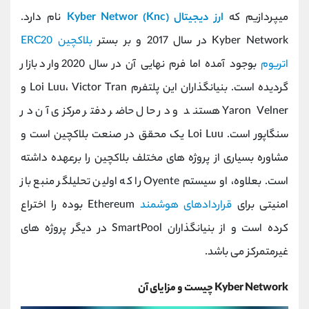
کانال بله
@alirezamehrabi_official
میپردازیم که
ارز دیجیتال Kyber Networ (Knc)
نام دارد.
Kyber Network در سال 2017 و بر بستر
بلاکچین
ERC20
اتریوم
بوجود آمده اما فرم نهایی آن در سال 2020 وارد بازار
گردیده است. بنیانگذاران این پلتفرم Loi Luu، Victor Tran و
Yaron Velner هستند و در حال حاضر دفتر مرکزی آن در
سنگاپور است. Loi Luu یک محقق در صنعت بلاکچین است و
مشاوره بسیاری از پروژه های مختلف بلاکچین را برعهده داشته
است. بعلاوه، او سیستم Oyente را که اولین تحلیلگر منبع باز
امنیتی برای
قراردادهای هوشمند
Ethereum بوده را اختراع
کرده است و از بنیانگذاران SmartPool در دیگر پروژه های
غیرمتمرکز می باشد.
Kyber Network چیست و مزایای آن