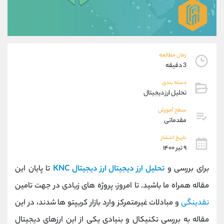
موبایل
09927779040
واتساپ
شروع گفتگو
تلگرام
@Armteam_admin_por
داخلی
107
زمان مطالعه
3 دقیقه
پشتیبان فروش
(فائزه تهرانی)
دسته بندی
موبایل
09101364784
تحلیل ارز دیجیتال
واتساپ
شروع گفتگو
تلگرام
@Armteam_admin_104
سطح آموزش
مقدماتی
داخلی
104
تاریخ انتشار
۹ تیر ۱۴۰۰
اطلاعات تماس
(دفتر فروش)
تلفن
021-22021030
برای بررسی و
تحلیل ارز دیجیتال ارز دیجیتال KNC
تا پایان این
تلفن
021-22021040
مقاله همراه ما باشید. تا امروز، پروژه های زیادی در جهت تامین
بدون پیش شماره
90001030
نقدینگی
و مبادلات غیرمتمرکز وارد بازار کریپتو ها شدند، در این
اینستاگرام
@alireza.mehrabii
کانال تلگرام
@alirezamehrabi_com
مقاله به بررسی تکنیکال و بنیادی یکی از این ارزهای دیجیتال