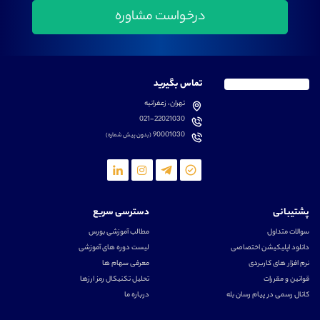
تماس بگیرید
تهران، زعفرانیه
021-22021030
90001030
(بدون پیش شماره)
پشتیبانی
دسترسی سریع
سوالات متداول
مطالب آموزشی بورس
دانلود اپلیکیشن اختصاصی
لیست دوره های آموزشی
نرم افزار های کاربردی
معرفی سهام ها
قوانین و مقررات
تحلیل تکنیکال رمز ارزها
کانال رسمی در پیام رسان بله
درباره ما