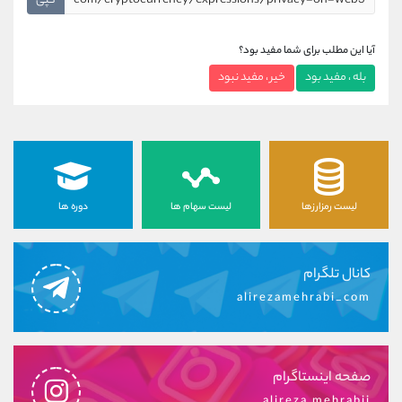
کپی
آیا این مطلب برای شما مفید بود؟
بله ، مفید بود
خیر ، مفید نبود
لیست رمزارزها
لیست سهام ها
دوره ها
کانال تلگرام
alirezamehrabi_com
صفحه اینستاگرام
alireza.mehrabii