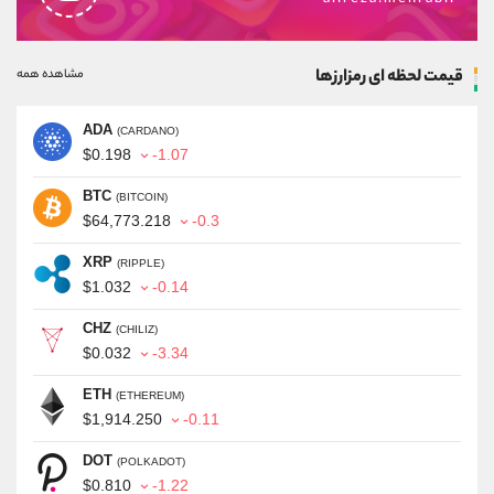
قیمت لحظه ای رمزارزها
مشاهده همه
ADA
(CARDANO)
$0.198
-1.07
BTC
(BITCOIN)
$64,773.218
-0.3
XRP
(RIPPLE)
$1.032
-0.14
CHZ
(CHILIZ)
$0.032
-3.34
ETH
(ETHEREUM)
$1,914.250
-0.11
DOT
(POLKADOT)
$0.810
-1.22