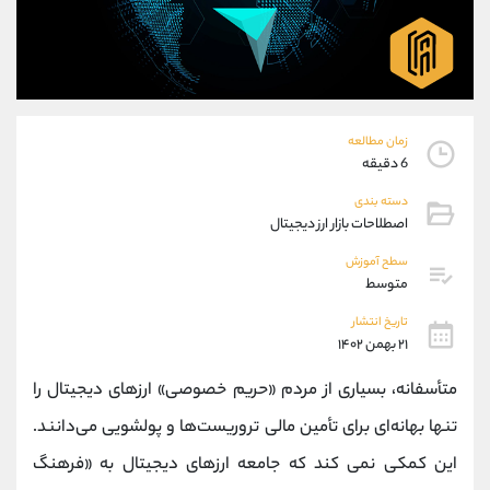
موبایل
09101364784
واتساپ
شروع گفتگو
تلگرام
@Armteam_admin_104
داخلی
104
زمان مطالعه
پشتیبان فروش
(ایمان پوراسماعیلی)
6 دقیقه
موبایل
09927779040
دسته بندی
واتساپ
شروع گفتگو
اصطلاحات بازار ارز دیجیتال
تلگرام
@Armteam_admin_por
سطح آموزش
داخلی
107
متوسط
تاریخ انتشار
اطلاعات تماس
(دفتر فروش)
۲۱ بهمن ۱۴۰۲
تلفن
021-22021030
متأسفانه، بسیاری از مردم «حریم خصوصی» ارزهای دیجیتال را
تلفن
021-22021040
بدون پیش شماره
90001030
تنها بهانه‌ای برای تأمین مالی تروریست‌ها و پولشویی می‌دانند.
اینستاگرام
@alireza.mehrabii
این کمکی نمی کند که جامعه ارزهای دیجیتال به «فرهنگ
کانال تلگرام
@alirezamehrabi_com