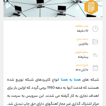
موبایل
09101364784
واتساپ
شروع گفتگو
تلگرام
@Armteam_admin_104
داخلی
104
زمان مطالعه
10 دقیقه
پشتیبان فروش
(یوسف فرخنده)
دسته بندی
موبایل
09194198792
بلاکچین
واتساپ
شروع گفتگو
تلگرام
@Armteam_admin_33
سطح آموزش
پیشرفته
داخلی
118
تاریخ انتشار
۱۷ آبان ۱۴۰۱
اطلاعات تماس
(دفتر فروش)
تلفن
021-22021030
شبکه های
همتا به همتا
انواع کاربردهای شبکه توزیع شده
تلفن
021-22021040
هستند که قدمت آنها به دهه 1980 برمی گردد که اولین بار برای
بدون پیش شماره
90001030
اهداف تجاری به کار گرفته می شدند. این سرویس به سرعت به
اینستاگرام
@alireza.mehrabii
کانال تلگرام
@alirezamehrabi_com
مرکز اشتراک گذاری غیر مجاز آهنگهای دارای حق چاپ تبدیل شد.