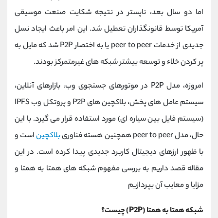
کانال بله
@alirezamehrabi_official
اما دو سال بعد، ناپستر در نتیجه شکایت صنعت موسیقی
آمریکا توسط قانونگذاران تعطیل شد. این امر باعث ایجاد نسل
جدیدی از خدمات peer to peer یا به اختصار P2P شد که مایل به
پر کردن خلاء و توسعه بیشتر شبکه های غیرمتمرکز بودند.
امروزه، مدل P2P در موتورهای جستجوی وب، بازارهای آنلاین،
سیستم عامل های پخش، بلاکچین های P2P و پروتکل وب IPFS
(سیستم فایل بین سیاره ای) مورد استفاده قرار می گیرد. با این
حال، مدل peer to peer همچنین هسته فناوری
بلاکچین
است و
با ظهور ارزهای دیجیتال کاربرد جدیدی پیدا کرده است. در این
مقاله قصد داریم به بررسی مفهوم شبکه های همتا به همتا و
مزایا و معایب آن بپردازیم
شبکه همتا به همتا (P2P) چیست؟