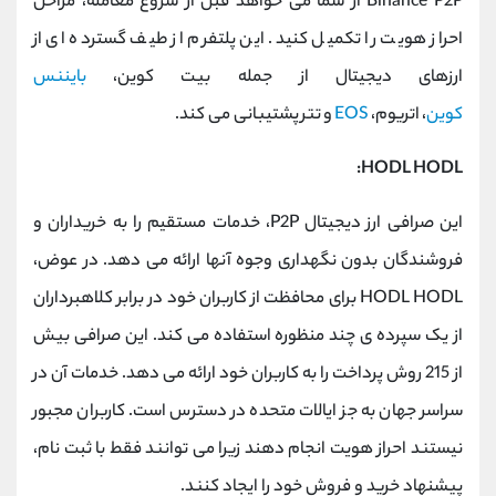
Binance P2P از شما می خواهد قبل از شروع معامله، مراحل
احراز هویت را تکمیل کنید. این پلتفرم از طیف گسترده ای از
ارزهای دیجیتال از جمله بیت کوین،
بایننس
کوین
، اتریوم،
EOS
و تتر پشتیبانی می کند.
HODL HODL:
این صرافی ارز دیجیتال P2P، خدمات مستقیم را به خریداران و
فروشندگان بدون نگهداری وجوه آنها ارائه می دهد. در عوض،
HODL HODL برای محافظت از کاربران خود در برابر کلاهبرداران
از یک سپرده ی چند منظوره استفاده می کند. این صرافی بیش
از 215 روش پرداخت را به کاربران خود ارائه می دهد. خدمات آن در
سراسر جهان به جز ایالات متحده در دسترس است. کاربران مجبور
نیستند احراز هویت انجام دهند زیرا می توانند فقط با ثبت نام،
پیشنهاد خرید و فروش خود را ایجاد کنند.