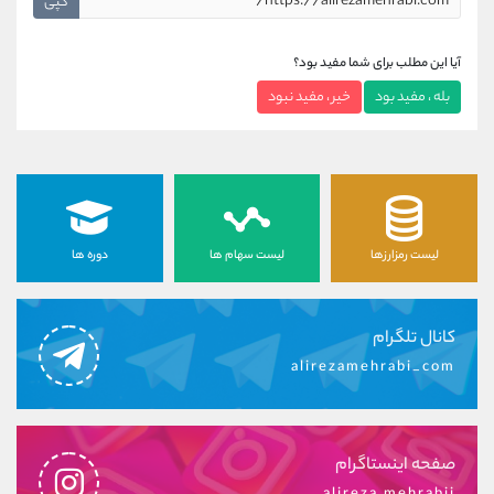
کپی
آیا این مطلب برای شما مفید بود؟
بله ، مفید بود
خیر ، مفید نبود
لیست رمزارزها
لیست سهام ها
دوره ها
کانال تلگرام
alirezamehrabi_com
صفحه اینستاگرام