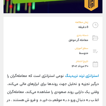
موبایل
09101364784
واتساپ
شروع گفتگو
تلگرام
@Armteam_admin_104
داخلی
104
زمان مطالعه
8 دقیقه
پشتیبان فروش
(محسن یزدی)
دسته بندی
موبایل
09304891085
معامله گر موفق
واتساپ
شروع گفتگو
سطح آموزش
تلگرام
@Armteam_admin_103
متوسط
داخلی
103
تاریخ انتشار
۳۰ مرداد ۱۴۰۲
اطلاعات تماس
(دفتر فروش)
استراتژی ترند تریدینگ
نوعی استراتژی است که معامله‌گران را
تلفن
021-22021030
درگیر تجزیه و تحلیل جهت روندها برای ابزارهای مالی می‌کند.
تلفن
021-22021040
بدون پیش شماره
90001030
وقتی یک دارایی روند صعودی را مشاهده می‌کند، معامله‌گران
اینستاگرام
@alireza.mehrabii
اغلب به دنبال ورود به موقعیت خرید و فروش هستند. در
کانال تلگرام
@alirezamehrabi_com