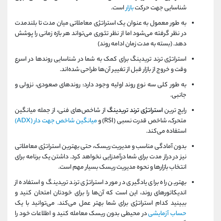
شناسایی جهت حرکت
بازار
است.
به طور معمول به عنوان یک استراتژی معاملاتی میان مدت تا بلندمدت
در نظر گرفته می‌شود اما از نظر تئوری می‌تواند هر بازه زمانی را پوشش
دهد. (بسته به مدت زمان ادامه روند)
استراتژی ترند تریدینگ برای کمک به شما در شناسایی روندها در اسرع
وقت و خروج از بازار قبل از تغییر آن‌ها طراحی شده‌اند.
به طور کلی سه نوع روند اولیه وجود دارد: روندهای صعودی، نزولی و
جانبی.
رایج ترین
استراتژی ترند تریدینگ
از شاخص‌های فنی، از جمله میانگین
متحرک، شاخص قدرت نسبی (RSI) و
میانگین شاخص جهت دار (ADX)
استفاده می‌کند.
بدون آمادگی مناسب و مدیریت ریسک، حتی بهترین استراتژی معاملاتی
نیز در دراز مدت برای شما درآمدزایی نخواهد کرد. داشتن یک برنامه برای
انتخاب بازارها و نحوه مدیریت ریسک بسیار مهم است.
بهترین راه برای یادگیری در مورد استراتژی ترند تریدینگ و استفاده از
اندیکاتورهای روند، این است که آن‌ها را برای خودتان امتحان کنید و
ببینید کدام استراتژی برای شما بهتر عمل می‌کند. می‌توانید با یک
حساب آزمایشی
در محیطی بدون ریسک معامله کنید و اطلاعات خود را