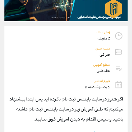
موبایل
09304891085
واتساپ
شروع گفتگو
تلگرام
@Armteam_admin_103
داخلی
103
زمان مطالعه
2 دقیقه
پشتیبان فروش
(ایمان پوراسماعیلی)
دسته بندی
موبایل
09927779040
صرافی
واتساپ
شروع گفتگو
تلگرام
@Armteam_admin_por
سطح آموزش
مقدماتی
داخلی
107
تاریخ انتشار
۶ اردیبهشت ۱۴۰۰
اطلاعات تماس
(دفتر فروش)
تلفن
021-22021030
اگر هنوز در سایت بایننس ثبت نام نکرده اید پس ابتدا پیشنهاد
تلفن
021-22021040
میکنیم که طبق آموزش زیر در سایت بایننس ثبت نام داشته
بدون پیش شماره
90001030
باشید و سپس اقدام به دیدن آموزش فوق نمایید.
اینستاگرام
@alireza.mehrabii
کانال تلگرام
@alirezamehrabi_com