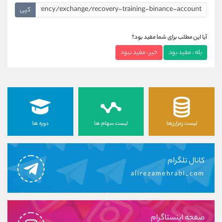
کپی
آیا این مطلب برای شما مفید بود؟
بله ، مفید بود
خیر ، مفید نبود
لیست رمزارزها
لیست سهام ها
دوره ها
کانال تلگرام
alirezamehrabi_com
صفحه اینستاگرام