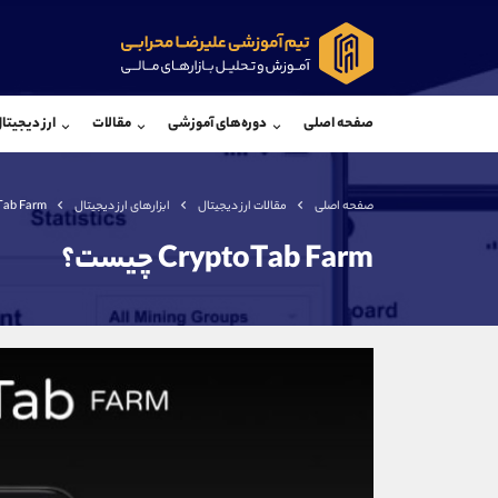
پشتیبان فروش
پشتی
(یوسف فرخنده)
صفحه اصلی
دوره‌های آموزشی
مقالات
ارز دیجیتا
موبایل
09194198792
موبایل
واتساپ
شروع گفتگو
واتساپ
تلگرام
@Armteam_admin_33
تلگرام
صفحه اصلی
مقالات ارز دیجیتال
ابزارهای ارز دیجیتال
ptoTab Farm
داخلی
118
داخلی
CryptoTab Farm چیست؟
اطلاعات تماس
(دفتر فروش)
تلفن
تلفن
بدون پیش شماره
اینستاگرام
کانال تلگرام
کانال بله