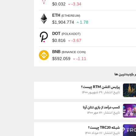
$0.032
-3.34
ETH
(ETHEREUM)
$1,904.774
1.78
DOT
(POLKADOT)
$0.816
-3.67
BNB
(BINANCE COIN)
$592.059
-1.11
ر بازدیدترین ها
پرایس اکشن RTM چیست؟
تاریخ انتشار : ۲۹ شهریور ۱۴۰۰
کسب درآمد از بازی تتان آرنا
تاریخ انتشار : ۲۲ مهر ۱۴۰۰
شبکه TRC20 چیست؟
تاریخ انتشار : ۱۷ مرداد ۱۴۰۰