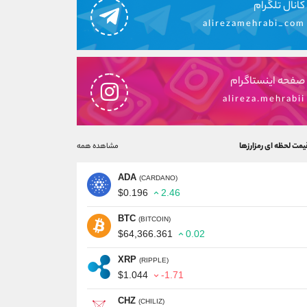
کانال تلگرام
alirezamehrabi_com
صفحه اینستاگرام
alireza.mehrabii
یمت لحظه ای رمزارزها
مشاهده همه
ADA
(CARDANO)
$0.196
2.46
BTC
(BITCOIN)
$64,366.361
0.02
XRP
(RIPPLE)
$1.044
-1.71
CHZ
(CHILIZ)