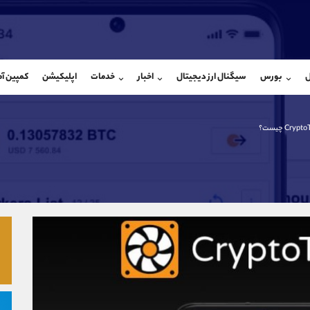
بان فروش
پشتیبان فروش
(ایمان پوراسماعیلی)
(فائزه تهرانی)
ل
بورس
سیگنال ارز دیجیتال
اخبار
خدمات
اپلیکیشن
کمپین آ
09927779040
موبایل
9101364784
شروع گفتگو
واتساپ
شروع گفتگ
@Armteam_admin_por
تلگرام
Armteam_admin_104
Cry چیست؟
107
داخلی
04