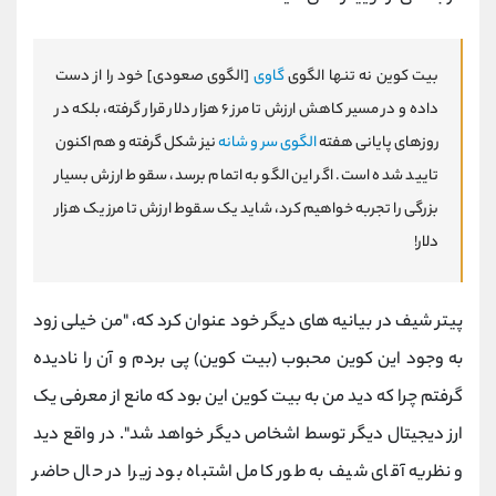
بیت کوین نه تنها الگوی
گاوی
[الگوی صعودی] خود را از دست
داده و در مسیر کاهش ارزش تا مرز ۶ هزار دلار قرار گرفته، بلکه در
روزهای پایانی هفته
الگوی سر و شانه
نیز شکل گرفته و هم اکنون
تایید شده است. اگر این الگو به اتمام برسد، سقوط ارزش بسیار
بزرگی را تجربه خواهیم کرد، شاید یک سقوط ارزش تا مرز یک هزار
دلار!
پیتر شیف در بیانیه های دیگر خود عنوان کرد که، "من خیلی زود
به وجود این کوین محبوب (بیت کوین) پی بردم و آن را نادیده
گرفتم چرا که دید من به بیت کوین این بود که مانع از معرفی یک
ارز دیجیتال دیگر توسط اشخاص دیگر خواهد شد". در واقع دید
و نظریه آقای شیف به طور کامل اشتباه بود زیرا در حال حاضر