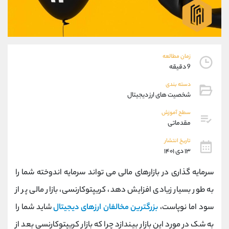
موبایل
09101364784
واتساپ
شروع گفتگو
تلگرام
@Armteam_admin_104
داخلی
104
زمان مطالعه
9 دقیقه
پشتیبان فروش
(محسن یزدی)
دسته بندی
موبایل
09304891085
شخصیت های ارز دیجیتال
واتساپ
شروع گفتگو
تلگرام
@Armteam_admin_103
سطح آموزش
مقدماتی
داخلی
103
تاریخ انتشار
۱۳ دی ۱۴۰۱
اطلاعات تماس
(دفتر فروش)
تلفن
021-22021030
سرمایه گذاری در بازارهای مالی می تواند سرمایه اندوخته شما را
تلفن
021-22021040
به طور بسیار زیادی افزایش دهد، کریپتوکارنسی، بازار مالی پر از
بدون پیش شماره
90001030
سود اما نوپاست،
بزرگترین مخالفان ارزهای دیجیتال
شاید شما را
اینستاگرام
@alireza.mehrabii
کانال تلگرام
@alirezamehrabi_com
به شک در مورد این بازار بیندازد چرا که بازار کریپتوکارنسی بعد از