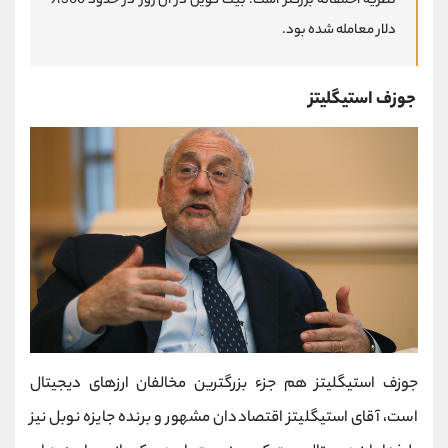
نظریه احمقانه بزرگتر است. بیت کوین در آن روز در حدود 9،300
دلار معامله شده بود.
جوزف استیگلیتز
جوزف استیگلیتز هم جزء بزرگترین مخالفان ارزهای دیجیتال
است، آقای استیگلیتز اقتصاددان مشهور و برنده جایزه نوبل نیز