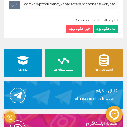
کپی
آیا این مطلب برای شما مفید بود؟
بله ، مفید بود
خیر ، مفید نبود
لیست رمزارزها
لیست سهام ها
دوره ها
کانال تلگرام
alirezamehrabi_com
صفحه اینستاگرام