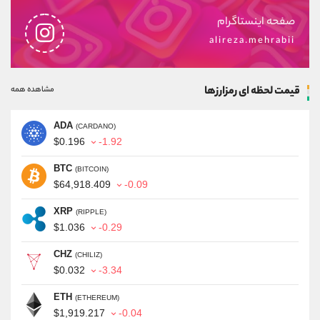
صفحه اینستاگرام
alireza.mehrabii
قیمت لحظه ای رمزارزها
مشاهده همه
ADA
(CARDANO)
$0.196
-1.92
BTC
(BITCOIN)
$64,918.409
-0.09
XRP
(RIPPLE)
$1.036
-0.29
CHZ
(CHILIZ)
$0.032
-3.34
ETH
(ETHEREUM)
$1,919.217
-0.04