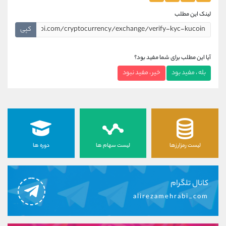
لینک این مطلب
کپی
آیا این مطلب برای شما مفید بود؟
بله ، مفید بود
خیر ، مفید نبود
لیست رمزارزها
لیست سهام ها
دوره ها
کانال تلگرام
alirezamehrabi_com