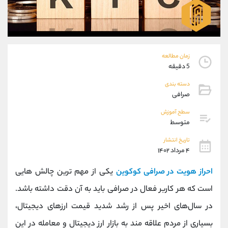
موبایل
09304891085
واتساپ
شروع گفتگو
تلگرام
@Armteam_admin_103
داخلی
103
زمان مطالعه
5 دقیقه
پشتیبان فروش
(یوسف فرخنده)
دسته بندی
موبایل
09194198792
صرافی
واتساپ
شروع گفتگو
تلگرام
@Armteam_admin_33
سطح آموزش
متوسط
داخلی
118
تاریخ انتشار
۴ مرداد ۱۴۰۲
اطلاعات تماس
(دفتر فروش)
تلفن
021-22021030
احراز هویت در صرافی کوکوین
یکی از مهم ترین چالش هایی
تلفن
021-22021040
است که هر کاربر فعال در صرافی باید به آن دقت داشته باشد.
بدون پیش شماره
90001030
در سال‌های اخیر پس از رشد شدید قیمت ارزهای دیجیتال،
اینستاگرام
@alireza.mehrabii
کانال تلگرام
@alirezamehrabi_com
بسیاری از مردم علاقه مند به بازار ارز دیجیتال و معامله در این