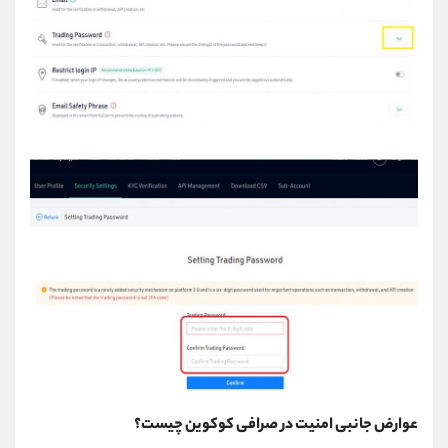
عوارض جانبی امنیت در صرافی کوکوین چیست؟