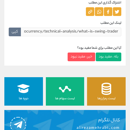
اشتراک گذاری این مطلب
لینک این مطلب
کپی
آیا این مطلب برای شما مفید بود؟
بله ، مفید بود
خیر ، مفید نبود
لیست رمزارزها
لیست سهام ها
دوره ها
کانال تلگرام
alirezamehrabi_com