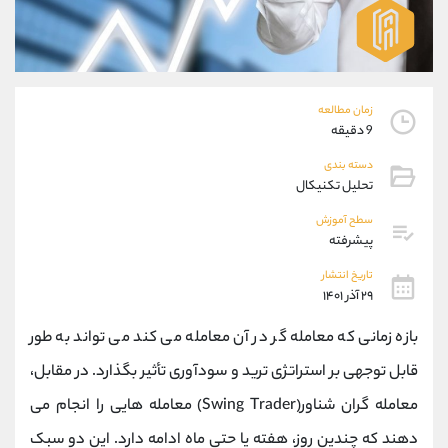
موبایل
09194198792
واتساپ
شروع گفتگو
تلگرام
@Armteam_admin_33
داخلی
118
زمان مطالعه
9 دقیقه
پشتیبان فروش
(ایمان پوراسماعیلی)
دسته بندی
موبایل
09927779040
تحلیل تکنیکال
واتساپ
شروع گفتگو
تلگرام
@Armteam_admin_por
سطح آموزش
پیشرفته
داخلی
107
تاریخ انتشار
۲۹ آذر ۱۴۰۱
اطلاعات تماس
(دفتر فروش)
تلفن
021-22021030
بازه زمانی که معامله گر در آن معامله می کند می تواند به طور
تلفن
021-22021040
قابل توجهی بر استراتژی ترید و سودآوری تأثیر بگذارد. در مقابل،
بدون پیش شماره
90001030
معامله گران شناور(Swing Trader) معامله هایی را انجام می
اینستاگرام
@alireza.mehrabii
کانال تلگرام
@alirezamehrabi_com
دهند که چندین روز، هفته یا حتی ماه ادامه دارد. این دو سبک