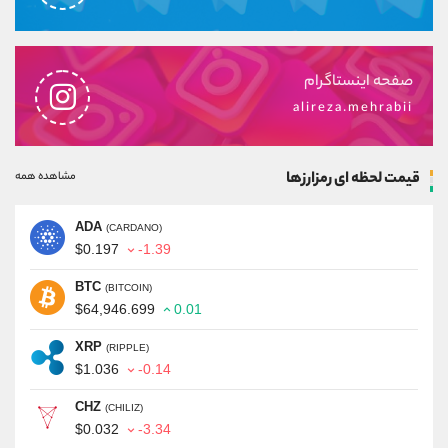
صفحه اینستاگرام
alireza.mehrabii
قیمت لحظه ای رمزارزها
مشاهده همه
ADA
(CARDANO)
$0.197
-1.39
BTC
(BITCOIN)
$64,946.699
0.01
XRP
(RIPPLE)
$1.036
-0.14
CHZ
(CHILIZ)
$0.032
-3.34