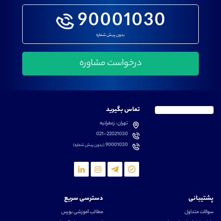
90001030
بدون پیش شماره
تماس بگیرید
تهران، زعفرانیه
021-22021030
90001030
(بدون پیش شماره)
پشتیبانی
دسترسی سریع
سوالات متداول
مطالب آموزشی بورس