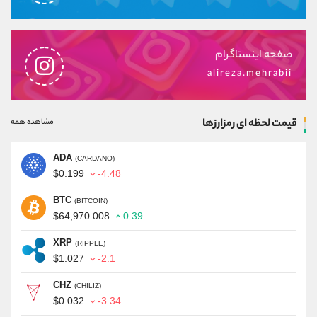
صفحه اینستاگرام
alireza.mehrabii
قیمت لحظه ای رمزارزها
مشاهده همه
ADA
(CARDANO)
$0.199
-4.48
BTC
(BITCOIN)
$64,970.008
0.39
XRP
(RIPPLE)
$1.027
-2.1
CHZ
(CHILIZ)
$0.032
-3.34