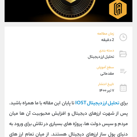
موبایل
09304891085
واتساپ
شروع گفتگو
تلگرام
@Armteam_admin_103
داخلی
103
زمان مطالعه
2 دقیقه
پشتیبان فروش
(فائزه تهرانی)
دسته بندی
موبایل
09101364784
تحلیل ارز دیجیتال
واتساپ
شروع گفتگو
تلگرام
@Armteam_admin_104
سطح آموزش
مقدماتی
داخلی
104
تاریخ انتشار
۷ تیر ۱۴۰۰
اطلاعات تماس
(دفتر فروش)
تلفن
021-22021030
برای
تحلیل ارز دیجیتال IOST
تا پایان این مقاله با ما همراه باشید.
تلفن
021-22021040
پس از شهرت ارزهای دیجیتال و افزایش محبوبیت آن ها میان
بدون پیش شماره
90001030
مردم و سپس دولت ها، پروژه های بسیاری در تلاش برای ورود به
اینستاگرام
@alireza.mehrabii
کانال تلگرام
@alirezamehrabi_com
دنیای پول ساز ارزهای دیجیتال هستند. از میان تمام ارز های