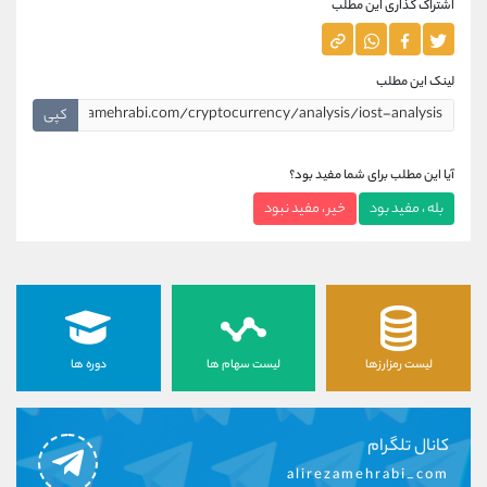
اشتراک گذاری این مطلب
لینک این مطلب
کپی
آیا این مطلب برای شما مفید بود؟
بله ، مفید بود
خیر ، مفید نبود
لیست رمزارزها
لیست سهام ها
دوره ها
کانال تلگرام
alirezamehrabi_com