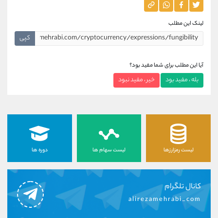
لینک این مطلب
کپی
آیا این مطلب برای شما مفید بود؟
بله ، مفید بود
خیر ، مفید نبود
لیست رمزارزها
لیست سهام ها
دوره ها
کانال تلگرام
alirezamehrabi_com