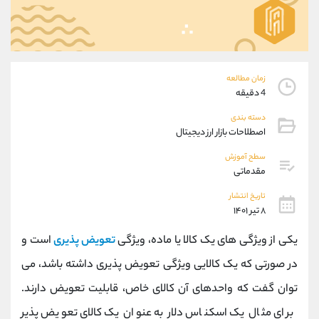
موبایل
09101364784
واتساپ
شروع گفتگو
تلگرام
@Armteam_admin_104
داخلی
104
زمان مطالعه
4 دقیقه
پشتیبان فروش
(ایمان پوراسماعیلی)
دسته بندی
موبایل
09927779040
اصطلاحات بازار ارز دیجیتال
واتساپ
شروع گفتگو
تلگرام
@Armteam_admin_por
سطح آموزش
مقدماتی
داخلی
107
تاریخ انتشار
۸ تیر ۱۴۰۱
اطلاعات تماس
(دفتر فروش)
تلفن
021-22021030
یکی از ویژگی های یک کالا یا ماده، ویژگی
تعویض پذیری
است و
تلفن
021-22021040
در صورتی که یک کالایی ویژگی تعویض پذیری داشته باشد، می
بدون پیش شماره
90001030
توان گفت که واحدهای آن کالای خاص، قابلیت تعویض دارند.
اینستاگرام
@alireza.mehrabii
کانال تلگرام
@alirezamehrabi_com
برای مثال یک اسکناس دلار به عنوان یک کالای تعویض پذیر