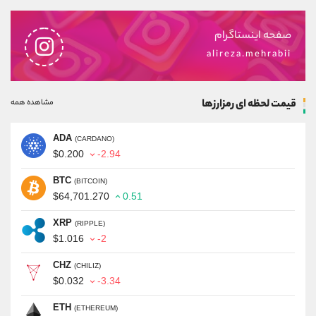
صفحه اینستاگرام
alireza.mehrabii
قیمت لحظه ای رمزارزها
مشاهده همه
ADA
(CARDANO)
$0.200
-2.94
BTC
(BITCOIN)
$64,701.270
0.51
XRP
(RIPPLE)
$1.016
-2
CHZ
(CHILIZ)
$0.032
-3.34
ETH
(ETHEREUM)