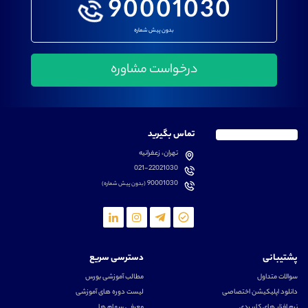
90001030
بدون پیش شماره
تماس بگیرید
تهران، زعفرانیه
021-22021030
90001030
(بدون پیش شماره)
پشتیبانی
دسترسی سریع
سوالات متداول
مطالب آموزشی بورس
دانلود اپلیکیشن اختصاصی
لیست دوره های آموزشی
نرم افزار های کاربردی
معرفی سهام ها