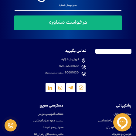
بدون پیش شماره
تماس بگیرید
تهران، زعفرانیه
021-22021030
90001030
(بدون پیش شماره)
پشتیبانی
دسترسی سریع
سوالات متداول
مطالب آموزشی بورس
دانلود اپلیکیشن اختصاصی
لیست دوره های آموزشی
نرم افزار های کاربردی
معرفی سهام ها
قوانین و مقررات
تحلیل تکنیکال رمز ارزها