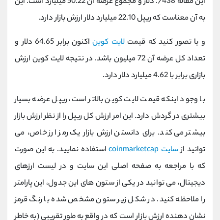
این مقاله 438/. دلار و مجموع عرضه آن 50.22 میلیارد است. این
به آن معناست که ریپل 22.10 میلیارد دلار ارزش بازار دارد.
و یا تصور کنید که قیمت
لایت کوین
اکنون برابر 64.65 دلار و
تعداد کل عرضه آن 72 میلیون باشد. در نتیجه لایت کوین ارزش
بازاری برابر با 4.62 میلیارد دلار دارد.
با وجود اینکه قیمت لایت کوین بالاتر است، ریپل عرضه بسیار
بیشتری در گردش دارد. این امر ارزش کل ریپل را از نظر ارزش بازار
بیشتر می کند. برای دانستن ارزش بازار یک رمز ارز خاص، می
توانید از
سایت coinmarketcap
استفاده نمایید. به این صورت
که با مراجعه به صفحه اصلی این سایت و در لیست ارزهای
دیجیتال، می توانید در یکی از ستون های این جدول، این پارامتر
را ملاحظه کنید. در شکل زیر ستون مشخص شده با رنگ قرمز
نشان دهنده ارزش بازار است که در واقع به طور تقریبی (به خاطر