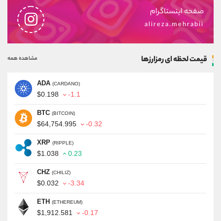
صفحه اینستاگرام
alireza.mehrabii
قیمت لحظه ای رمزارزها
مشاهده همه
ADA
(CARDANO)
$0.198
-1.1
BTC
(BITCOIN)
$64,754.995
-0.32
XRP
(RIPPLE)
$1.038
0.23
CHZ
(CHILIZ)
$0.032
-3.34
ETH
(ETHEREUM)
$1,912.581
-0.17