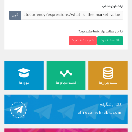
لینک این مطلب
کپی
آیا این مطلب برای شما مفید بود؟
بله ، مفید بود
خیر ، مفید نبود
لیست رمزارزها
لیست سهام ها
دوره ها
کانال تلگرام
alirezamehrabi_com