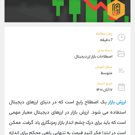
موبایل
09304891085
واتساپ
شروع گفتگو
تلگرام
@Armteam_admin_103
داخلی
103
زمان مطالعه
7 دقیقه
پشتیبان فروش
(فائزه تهرانی)
موبایل
09101364784
دسته بندی
اصطلاحات بازار ارز دیجیتال
واتساپ
شروع گفتگو
تلگرام
@Armteam_admin_104
سطح آموزش
متوسط
داخلی
104
تاریخ انتشار
۱۷ آبان ۱۴۰۱
اطلاعات تماس
(دفتر فروش)
تلفن
021-22021030
ارزش بازار
یک اصطلاح رایج است که در دنیای ارزهای دیجیتال
تلفن
021-22021040
استفاده می شود. ارزش بازار در ارزهای دیجیتال معیار مهمی
بدون پیش شماره
90001030
است که باید برای درک چشم انداز بازار رمزنگاری یاد گرفت. ممکن
اینستاگرام
@alireza.mehrabii
کانال تلگرام
@alirezamehrabi_com
است در ابتدا فکر کنید قیمت به تنهایی راهی محکم برای اندازه