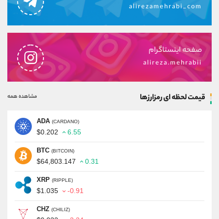
alirezamehrabi_com
صفحه اینستاگرام
alireza.mehrabii
قیمت لحظه ای رمزارزها
مشاهده همه
ADA
(CARDANO)
$0.202
6.55
BTC
(BITCOIN)
$64,803.147
0.31
XRP
(RIPPLE)
$1.035
-0.91
CHZ
(CHILIZ)