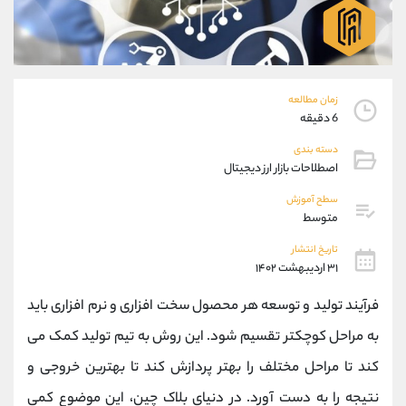
موبایل
09194198792
واتساپ
شروع گفتگو
تلگرام
@Armteam_admin_33
داخلی
118
زمان مطالعه
6 دقیقه
پشتیبان فروش
(محسن یزدی)
دسته بندی
موبایل
09304891085
اصطلاحات بازار ارز دیجیتال
واتساپ
شروع گفتگو
تلگرام
@Armteam_admin_103
سطح آموزش
متوسط
داخلی
103
تاریخ انتشار
۳۱ اردیبهشت ۱۴۰۲
اطلاعات تماس
(دفتر فروش)
تلفن
021-22021030
فرآیند تولید و توسعه هر محصول سخت افزاری و نرم افزاری باید
تلفن
021-22021040
به مراحل کوچکتر تقسیم شود. این روش به تیم تولید کمک می
بدون پیش شماره
90001030
کند تا مراحل مختلف را بهتر پردازش کند تا بهترین خروجی و
اینستاگرام
@alireza.mehrabii
کانال تلگرام
@alirezamehrabi_com
نتیجه را به دست آورد. در دنیای بلاک چین، این موضوع کمی