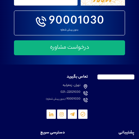
90001030
بدون پیش شماره
تماس بگیرید
تهران، زعفرانیه
021-22021030
90001030
(بدون پیش شماره)
پشتیبانی
دسترسی سریع