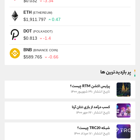
$0.032
-3.34
ETH
(ETHEREUM)
$1,911.797
0.47
DOT
(POLKADOT)
$0.813
-1.4
BNB
(BINANCE COIN)
$589.765
-0.66
پر بازدیدترین ها
پرایس اکشن RTM چیست؟
تاریخ انتشار : ۲۹ شهریور ۱۴۰۰
کسب درآمد از بازی تتان آرنا
تاریخ انتشار : ۲۲ مهر ۱۴۰۰
شبکه TRC20 چیست؟
تاریخ انتشار : ۱۷ مرداد ۱۴۰۰